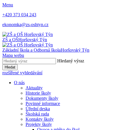
Menu
+420 373 034 243
ekonomka@zs-oshtyn.cz
ZŠ a OŠ
Horšovský Týn
Základní škola a Odborná škola
Horšovský Týn
Mapa webu
Hledaný výraz
Hledat
rozšířené vyhledávání
O nás
Aktuality
Historie školy
Dokumenty školy
Povinné informace
Úřední deska
Školská rada
Kontakty školy
Projekty školy
Ovoce a mléko do škol