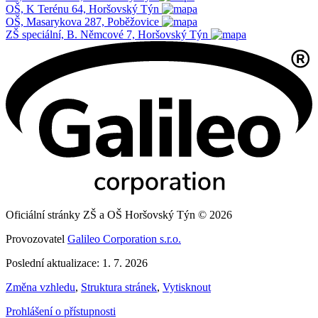
OŠ, K Terénu 64, Horšovský Týn
OŠ, Masarykova 287, Poběžovice
ZŠ speciální, B. Němcové 7, Horšovský Týn
Oficiální stránky ZŠ a OŠ Horšovský Týn © 2026
Provozovatel
Galileo Corporation s.r.o.
Poslední aktualizace: 1. 7. 2026
Změna vzhledu
,
Struktura stránek
,
Vytisknout
Prohlášení o přístupnosti