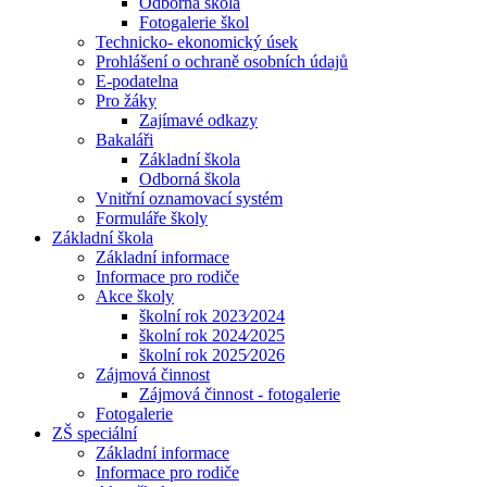
Odborná škola
Fotogalerie škol
Technicko- ekonomický úsek
Prohlášení o ochraně osobních údajů
E-podatelna
Pro žáky
Zajímavé odkazy
Bakaláři
Základní škola
Odborná škola
Vnitřní oznamovací systém
Formuláře školy
Základní škola
Základní informace
Informace pro rodiče
Akce školy
školní rok 2023⁄2024
školní rok 2024⁄2025
školní rok 2025⁄2026
Zájmová činnost
Zájmová činnost - fotogalerie
Fotogalerie
ZŠ speciální
Základní informace
Informace pro rodiče