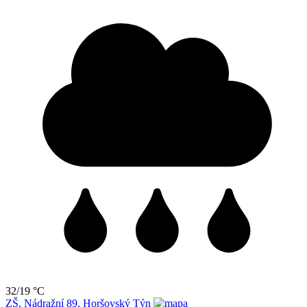
32/19 °C
ZŠ, Nádražní 89, Horšovský Týn