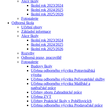
Akce školy
školní rok 2023⁄2024
školní rok 2024⁄2025
školní rok 2025/2026
Fotogalerie
Odborná škola
Učební obory
Základní informace
Akce školy
školní rok 2023⁄2024
školní rok 2024⁄2025
školní rok 2025⁄2026
Rozvrhy
Odborná praxe, pracoviště
Fotogalerie
Budovy školy
Učebna odborného výcviku Potravinářská
výroba
Učebna odborného výcviku Pečovatelské služby
Učebna odborného výcviku Malířské a
natěračské práce
Učebny oboru Zahradnické práce
Učebna ZVT
Učebny Praktické školy v Poběžovicích
Učebna odborného výcviku Prodavačské práce