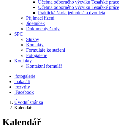
Učebna odborného výcviku Tesařské práce
Učebna odborného výcviku Tesařské práce
Praktická škola jednoletá a dvouletá
Přijímací řízení
Jídelníček
Dokumenty školy
SPC
Služby
Kontakty
Formuláře ke stažení
Fotogalerie
Kontakty
Kontaktní formulář
fotogalerie
bakaláři
rozvrhy
Facebook
Úvodní stránka
Kalendář
Kalendář