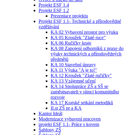
Projekt ESF 1.4
Projekt ESF 1.2
Prezentace projektu
Projekt ESF 1.1- Technické a přírodovědné
vzdělávání
KA 02 Vybavení prostor pro výuku
KA 05 Kroužek "Zlaté ruce"
KA 06 Ručičky kraje
KA 08 Zapojení odborníků z praxe do
výuky technických a přírodovědných
předmětů
KA 10 Stavební úpravy
KA 11 Výuka "A je to!"
KA 12 Kroužek "Zlaté ručičky"
KA 13 Vzájemné učení
KA 14 Spolupráce ZŠ a SŠ se
zaměstnavateli v rámci komunitního
rozvoje
KA 17 Krajské setkání metodiků
II.st ZŠ pr a KA
Kantor Ideál
Modernizace vybavení pracoven
projekt ESF 1.1- Práce s kovem
Šablony ZŠ