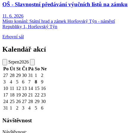
OŠ - Slavnostní předávání výučních listů na zámku
11. 6. 2026
Místo konání:
Státní hrad a zámek Horšovský Týn - náměstí
Republiky 1, Horšovský Týn
Erbovní sál
Kalendář akcí
Srpen
2026
Po
Út
St
Čt
Pá
So
Ne
27
28
29
30
31
1
2
3
4
5
6
7
8
9
10
11
12
13
14
15
16
17
18
19
20
21
22
23
24
25
26
27
28
29
30
31
1
2
3
4
5
6
Návštěvnost
Návštěvnost: