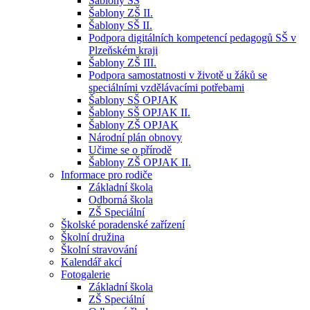
Šablony SŠ
Šablony ZŠ II.
Šablony SŠ II.
Podpora digitálních kompetencí pedagogů SŠ v
Plzeňském kraji
Šablony ZŠ III.
Podpora samostatnosti v životě u žáků se
speciálními vzdělávacími potřebami
Šablony SŠ OPJAK
Šablony SŠ OPJAK II.
Šablony ZŠ OPJAK
Národní plán obnovy
Učime se o přírodě
Šablony ZŠ OPJAK II.
Informace pro rodiče
Základní škola
Odborná škola
ZŠ Speciální
Školské poradenské zařízení
Školní družina
Školní stravování
Kalendář akcí
Fotogalerie
Základní škola
ZŠ Speciální