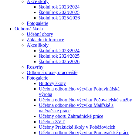
Akce školy
školní rok 2023⁄2024
školní rok 2024⁄2025
školní rok 2025/2026
Fotogalerie
Odborná škola
Učební obory
Základní informace
Akce školy
školní rok 2023⁄2024
školní rok 2024⁄2025
školní rok 2025⁄2026
Rozvrhy
Odborná praxe, pracoviště
Fotogalerie
Budovy školy
Učebna odborného výcviku Potravinářská
výroba
Učebna odborného výcviku Pečovatelské služby
Učebna odborného výcviku Malířské a
natěračské práce
Učebny oboru Zahradnické práce
Učebna ZVT
Učebny Praktické školy v Poběžovicích
Učebna odborného výcviku Prodavačské práce