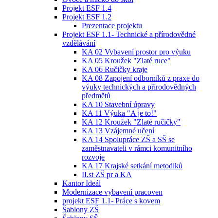
Projekt ESF 1.4
Projekt ESF 1.2
Prezentace projektu
Projekt ESF 1.1- Technické a přírodovědné
vzdělávání
KA 02 Vybavení prostor pro výuku
KA 05 Kroužek "Zlaté ruce"
KA 06 Ručičky kraje
KA 08 Zapojení odborníků z praxe do
výuky technických a přírodovědných
předmětů
KA 10 Stavební úpravy
KA 11 Výuka "A je to!"
KA 12 Kroužek "Zlaté ručičky"
KA 13 Vzájemné učení
KA 14 Spolupráce ZŠ a SŠ se
zaměstnavateli v rámci komunitního
rozvoje
KA 17 Krajské setkání metodiků
II.st ZŠ pr a KA
Kantor Ideál
Modernizace vybavení pracoven
projekt ESF 1.1- Práce s kovem
Šablony ZŠ