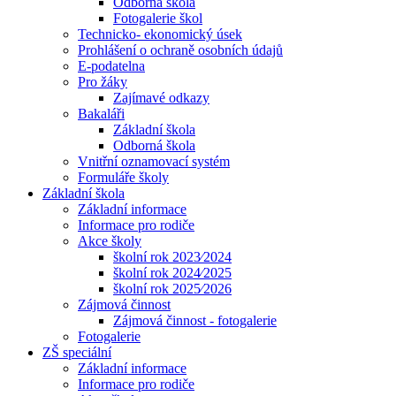
Odborná škola
Fotogalerie škol
Technicko- ekonomický úsek
Prohlášení o ochraně osobních údajů
E-podatelna
Pro žáky
Zajímavé odkazy
Bakaláři
Základní škola
Odborná škola
Vnitřní oznamovací systém
Formuláře školy
Základní škola
Základní informace
Informace pro rodiče
Akce školy
školní rok 2023⁄2024
školní rok 2024⁄2025
školní rok 2025⁄2026
Zájmová činnost
Zájmová činnost - fotogalerie
Fotogalerie
ZŠ speciální
Základní informace
Informace pro rodiče