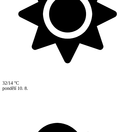
32/14 °C
pondělí
10. 8.