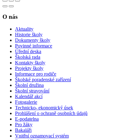
O nás
Aktuality
Historie školy
Dokumenty školy
Povinné informace
Úřední deska
Školská rada
Kontakty školy
Projekty školy
Informace pro rodiče
Školské poradenské zařízení
Školní družina
Školní stravování
Kalendář akcí
Fotogalerie
Technicko- ekonomický úsek
Prohlášení o ochraně osobních údajů
E-podatelna
Pro žáky
Bakaláři
Vnitřní oznamovací systém