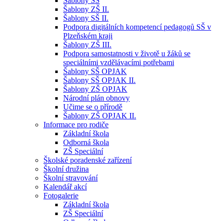
Šablony SŠ
Šablony ZŠ II.
Šablony SŠ II.
Podpora digitálních kompetencí pedagogů SŠ v
Plzeňském kraji
Šablony ZŠ III.
Podpora samostatnosti v životě u žáků se
speciálními vzdělávacími potřebami
Šablony SŠ OPJAK
Šablony SŠ OPJAK II.
Šablony ZŠ OPJAK
Národní plán obnovy
Učime se o přírodě
Šablony ZŠ OPJAK II.
Informace pro rodiče
Základní škola
Odborná škola
ZŠ Speciální
Školské poradenské zařízení
Školní družina
Školní stravování
Kalendář akcí
Fotogalerie
Základní škola
ZŠ Speciální