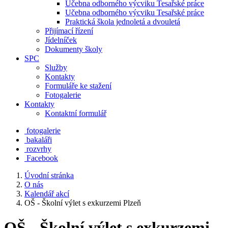
Učebna odborného výcviku Tesařské práce
Učebna odborného výcviku Tesařské práce
Praktická škola jednoletá a dvouletá
Přijímací řízení
Jídelníček
Dokumenty školy
SPC
Služby
Kontakty
Formuláře ke stažení
Fotogalerie
Kontakty
Kontaktní formulář
fotogalerie
bakaláři
rozvrhy
Facebook
Úvodní stránka
O nás
Kalendář akcí
OŠ - Školní výlet s exkurzemi Plzeň
OŠ - Školní výlet s exkurzemi