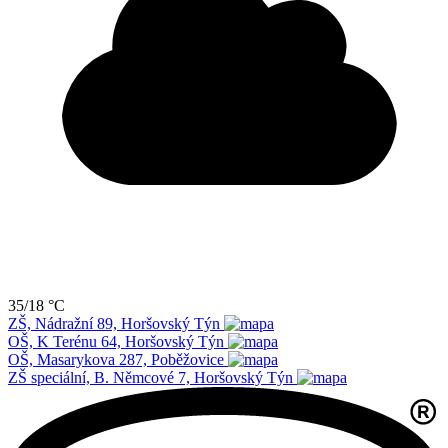
35/18 °C
ZŠ, Nádražní 89, Horšovský Týn
OŠ, K Terénu 64, Horšovský Týn
OŠ, Masarykova 287, Poběžovice
ZŠ speciální, B. Němcové 7, Horšovský Týn