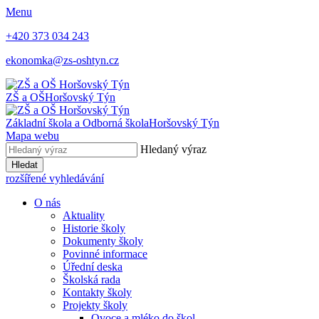
Menu
+420 373 034 243
ekonomka@zs-oshtyn.cz
ZŠ a OŠ
Horšovský Týn
Základní škola a Odborná škola
Horšovský Týn
Mapa webu
Hledaný výraz
Hledat
rozšířené vyhledávání
O nás
Aktuality
Historie školy
Dokumenty školy
Povinné informace
Úřední deska
Školská rada
Kontakty školy
Projekty školy
Ovoce a mléko do škol