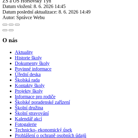
ZŠ a OŠ Horšovský Týn
Datum vložení:
8. 6. 2026 14:45
Datum poslední aktualizace:
8. 6. 2026 14:49
Autor:
Správce Webu
O nás
Aktuality
Historie školy
Dokumenty školy
Povinné informace
Úřední deska
Školská rada
Kontakty školy
Projekty školy
Informace pro rodiče
Školské poradenské zařízení
Školní družina
Školní stravování
Kalendář akcí
Fotogalerie
Technicko- ekonomický úsek
Prohlášení o ochraně osobních údajů