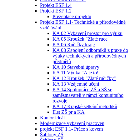
Projekt ESF 1.4
Projekt ESF 1.2
Prezentace projektu
Projekt ESF 1.1- Technické a přírodovědné
vzdělávání
KA 02 Vybavení prostor pro výuku
KA 05 Kroužek "Zlaté ruce"
KA 06 Ručičky kraje
KA 08 Zapojení odborníků z praxe do
výuky technických a přírodovědných
předmětů
KA 10 Stavební úpravy
KA 11 Výuka "A je to!"
KA 12 Kroužek "Zlaté ručičky"
KA 13 Vzájemné učení
KA 14 Spolupráce ZŠ a SŠ se
zaměstnavateli v rámci komunitního
rozvoje
KA 17 Krajské setkání metodiků
II.st ZŠ pr a KA
Kantor Ideál
Modernizace vybavení pracoven
projekt ESF 1.1- Práce s kovem
Šablony ZŠ