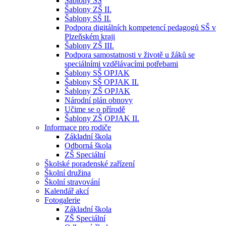
Šablony SŠ
Šablony ZŠ II.
Šablony SŠ II.
Podpora digitálních kompetencí pedagogů SŠ v
Plzeňském kraji
Šablony ZŠ III.
Podpora samostatnosti v životě u žáků se
speciálními vzdělávacími potřebami
Šablony SŠ OPJAK
Šablony SŠ OPJAK II.
Šablony ZŠ OPJAK
Národní plán obnovy
Učime se o přírodě
Šablony ZŠ OPJAK II.
Informace pro rodiče
Základní škola
Odborná škola
ZŠ Speciální
Školské poradenské zařízení
Školní družina
Školní stravování
Kalendář akcí
Fotogalerie
Základní škola
ZŠ Speciální