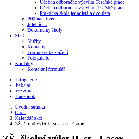
Učebna odborného výcviku Tesařské práce
Učebna odborného výcviku Tesařské práce
Praktická škola jednoletá a dvouletá
Přijímací řízení
Jídelníček
Dokumenty školy
SPC
Služby
Kontakty
Formuláře ke stažení
Fotogalerie
Kontakty
Kontaktní formulář
fotogalerie
bakaláři
rozvrhy
Facebook
Úvodní stránka
O nás
Kalendář akcí
ZŠ- školní výlet II. st.- Laser Game...
ZŠ- školní výlet II. st.- Laser