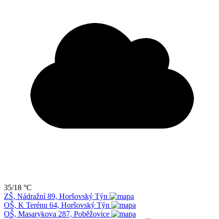
35/18 °C
ZŠ, Nádražní 89, Horšovský Týn
OŠ, K Terénu 64, Horšovský Týn
OŠ, Masarykova 287, Poběžovice