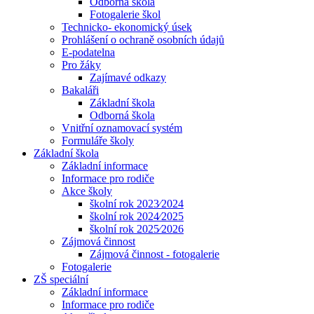
Odborná škola
Fotogalerie škol
Technicko- ekonomický úsek
Prohlášení o ochraně osobních údajů
E-podatelna
Pro žáky
Zajímavé odkazy
Bakaláři
Základní škola
Odborná škola
Vnitřní oznamovací systém
Formuláře školy
Základní škola
Základní informace
Informace pro rodiče
Akce školy
školní rok 2023⁄2024
školní rok 2024⁄2025
školní rok 2025⁄2026
Zájmová činnost
Zájmová činnost - fotogalerie
Fotogalerie
ZŠ speciální
Základní informace
Informace pro rodiče