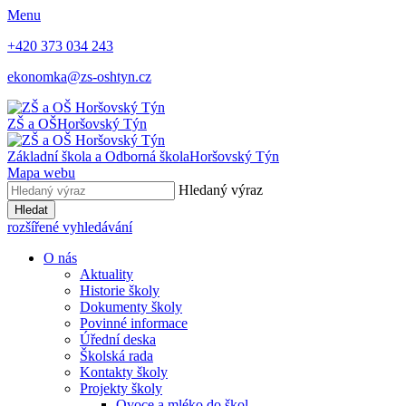
Menu
+420 373 034 243
ekonomka@zs-oshtyn.cz
ZŠ a OŠ
Horšovský Týn
Základní škola a Odborná škola
Horšovský Týn
Mapa webu
Hledaný výraz
Hledat
rozšířené vyhledávání
O nás
Aktuality
Historie školy
Dokumenty školy
Povinné informace
Úřední deska
Školská rada
Kontakty školy
Projekty školy
Ovoce a mléko do škol