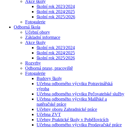
Akce školy
školní rok 2023⁄2024
školní rok 2024⁄2025
školní rok 2025/2026
Fotogalerie
Odborná škola
Učební obory
Základní informace
Akce školy
školní rok 2023⁄2024
školní rok 2024⁄2025
školní rok 2025⁄2026
Rozvrhy
Odborná praxe, pracoviště
Fotogalerie
Budovy školy
Učebna odborného výcviku Potravinářská
výroba
Učebna odborného výcviku Pečovatelské služby
Učebna odborného výcviku Malířské a
natěračské práce
Učebny oboru Zahradnické práce
Učebna ZVT
Učebny Praktické školy v Poběžovicích
Učebna odborného výcviku Prodavačské práce