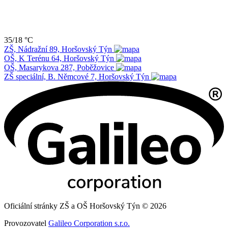
35/18 °C
ZŠ, Nádražní 89, Horšovský Týn
OŠ, K Terénu 64, Horšovský Týn
OŠ, Masarykova 287, Poběžovice
ZŠ speciální, B. Němcové 7, Horšovský Týn
Oficiální stránky ZŠ a OŠ Horšovský Týn © 2026
Provozovatel
Galileo Corporation s.r.o.