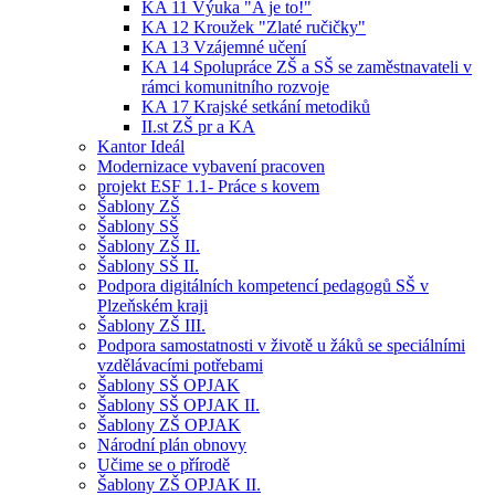
KA 11 Výuka "A je to!"
KA 12 Kroužek "Zlaté ručičky"
KA 13 Vzájemné učení
KA 14 Spolupráce ZŠ a SŠ se zaměstnavateli v
rámci komunitního rozvoje
KA 17 Krajské setkání metodiků
II.st ZŠ pr a KA
Kantor Ideál
Modernizace vybavení pracoven
projekt ESF 1.1- Práce s kovem
Šablony ZŠ
Šablony SŠ
Šablony ZŠ II.
Šablony SŠ II.
Podpora digitálních kompetencí pedagogů SŠ v
Plzeňském kraji
Šablony ZŠ III.
Podpora samostatnosti v životě u žáků se speciálními
vzdělávacími potřebami
Šablony SŠ OPJAK
Šablony SŠ OPJAK II.
Šablony ZŠ OPJAK
Národní plán obnovy
Učime se o přírodě
Šablony ZŠ OPJAK II.