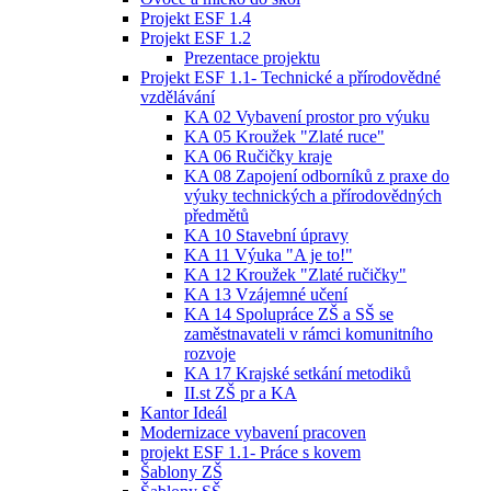
Projekt ESF 1.4
Projekt ESF 1.2
Prezentace projektu
Projekt ESF 1.1- Technické a přírodovědné
vzdělávání
KA 02 Vybavení prostor pro výuku
KA 05 Kroužek "Zlaté ruce"
KA 06 Ručičky kraje
KA 08 Zapojení odborníků z praxe do
výuky technických a přírodovědných
předmětů
KA 10 Stavební úpravy
KA 11 Výuka "A je to!"
KA 12 Kroužek "Zlaté ručičky"
KA 13 Vzájemné učení
KA 14 Spolupráce ZŠ a SŠ se
zaměstnavateli v rámci komunitního
rozvoje
KA 17 Krajské setkání metodiků
II.st ZŠ pr a KA
Kantor Ideál
Modernizace vybavení pracoven
projekt ESF 1.1- Práce s kovem
Šablony ZŠ