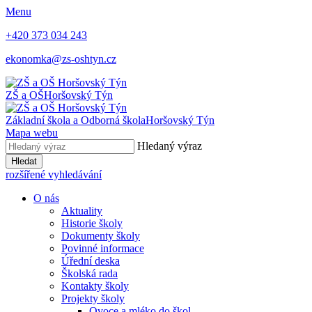
Menu
+420 373 034 243
ekonomka@zs-oshtyn.cz
ZŠ a OŠ
Horšovský Týn
Základní škola a Odborná škola
Horšovský Týn
Mapa webu
Hledaný výraz
Hledat
rozšířené vyhledávání
O nás
Aktuality
Historie školy
Dokumenty školy
Povinné informace
Úřední deska
Školská rada
Kontakty školy
Projekty školy
Ovoce a mléko do škol