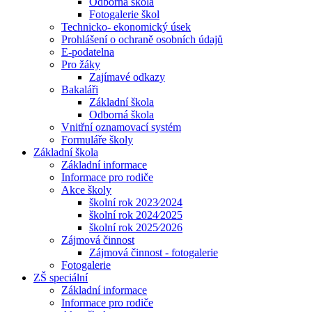
Odborná škola
Fotogalerie škol
Technicko- ekonomický úsek
Prohlášení o ochraně osobních údajů
E-podatelna
Pro žáky
Zajímavé odkazy
Bakaláři
Základní škola
Odborná škola
Vnitřní oznamovací systém
Formuláře školy
Základní škola
Základní informace
Informace pro rodiče
Akce školy
školní rok 2023⁄2024
školní rok 2024⁄2025
školní rok 2025⁄2026
Zájmová činnost
Zájmová činnost - fotogalerie
Fotogalerie
ZŠ speciální
Základní informace
Informace pro rodiče