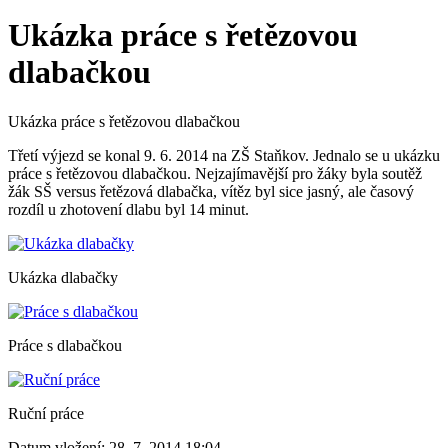
Ukázka práce s řetězovou
dlabačkou
Ukázka práce s řetězovou dlabačkou
Třetí výjezd se konal 9. 6. 2014 na ZŠ Staňkov. Jednalo se u ukázku
práce s řetězovou dlabačkou. Nejzajímavější pro žáky byla soutěž
žák SŠ versus řetězová dlabačka, vítěz byl sice jasný, ale časový
rozdíl u zhotovení dlabu byl 14 minut.
Ukázka dlabačky
Práce s dlabačkou
Ruční práce
Datum vložení:
28. 7. 2014 18:04