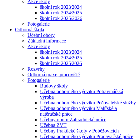
Akce školy
školní rok 2023⁄2024
školní rok 2024⁄2025
školní rok 2025/2026
Fotogalerie
Odborná škola
Učební obory
Základní informace
Akce školy
školní rok 2023⁄2024
školní rok 2024⁄2025
školní rok 2025⁄2026
Rozvrhy
Odborná praxe, pracoviště
Fotogalerie
Budovy školy
Učebna odborného výcviku Potravinářská
výroba
Učebna odborného výcviku Pečovatelské služby
Učebna odborného výcviku Malířské a
natěračské práce
Učebny oboru Zahradnické práce
Učebna ZVT
Učebny Praktické školy v Poběžovicích
Učebna odborného výcviku Prodavačské práce