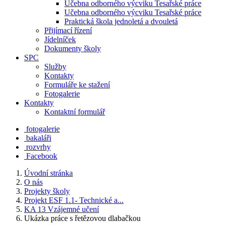
Učebna odborného výcviku Tesařské práce
Učebna odborného výcviku Tesařské práce
Praktická škola jednoletá a dvouletá
Přijímací řízení
Jídelníček
Dokumenty školy
SPC
Služby
Kontakty
Formuláře ke stažení
Fotogalerie
Kontakty
Kontaktní formulář
fotogalerie
bakaláři
rozvrhy
Facebook
Úvodní stránka
O nás
Projekty školy
Projekt ESF 1.1- Technické a...
KA 13 Vzájemné učení
Ukázka práce s řetězovou dlabačkou