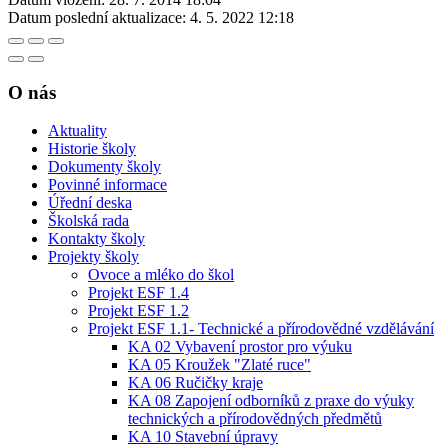
Datum poslední aktualizace:
4. 5. 2022 12:18
O nás
Aktuality
Historie školy
Dokumenty školy
Povinné informace
Úřední deska
Školská rada
Kontakty školy
Projekty školy
Ovoce a mléko do škol
Projekt ESF 1.4
Projekt ESF 1.2
Projekt ESF 1.1- Technické a přírodovědné vzdělávání
KA 02 Vybavení prostor pro výuku
KA 05 Kroužek "Zlaté ruce"
KA 06 Ručičky kraje
KA 08 Zapojení odborníků z praxe do výuky
technických a přírodovědných předmětů
KA 10 Stavební úpravy