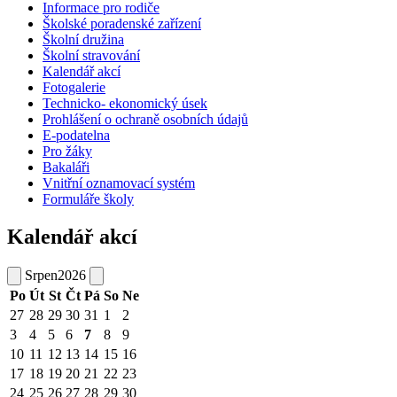
Informace pro rodiče
Školské poradenské zařízení
Školní družina
Školní stravování
Kalendář akcí
Fotogalerie
Technicko- ekonomický úsek
Prohlášení o ochraně osobních údajů
E-podatelna
Pro žáky
Bakaláři
Vnitřní oznamovací systém
Formuláře školy
Kalendář akcí
Srpen
2026
Po
Út
St
Čt
Pá
So
Ne
27
28
29
30
31
1
2
3
4
5
6
7
8
9
10
11
12
13
14
15
16
17
18
19
20
21
22
23
24
25
26
27
28
29
30