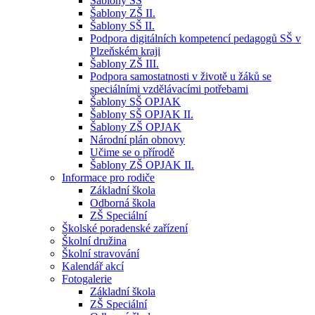
Šablony SŠ
Šablony ZŠ II.
Šablony SŠ II.
Podpora digitálních kompetencí pedagogů SŠ v
Plzeňském kraji
Šablony ZŠ III.
Podpora samostatnosti v životě u žáků se
speciálními vzdělávacími potřebami
Šablony SŠ OPJAK
Šablony SŠ OPJAK II.
Šablony ZŠ OPJAK
Národní plán obnovy
Učime se o přírodě
Šablony ZŠ OPJAK II.
Informace pro rodiče
Základní škola
Odborná škola
ZŠ Speciální
Školské poradenské zařízení
Školní družina
Školní stravování
Kalendář akcí
Fotogalerie
Základní škola
ZŠ Speciální