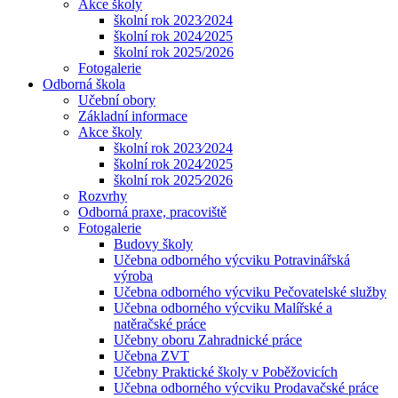
Akce školy
školní rok 2023⁄2024
školní rok 2024⁄2025
školní rok 2025/2026
Fotogalerie
Odborná škola
Učební obory
Základní informace
Akce školy
školní rok 2023⁄2024
školní rok 2024⁄2025
školní rok 2025⁄2026
Rozvrhy
Odborná praxe, pracoviště
Fotogalerie
Budovy školy
Učebna odborného výcviku Potravinářská
výroba
Učebna odborného výcviku Pečovatelské služby
Učebna odborného výcviku Malířské a
natěračské práce
Učebny oboru Zahradnické práce
Učebna ZVT
Učebny Praktické školy v Poběžovicích
Učebna odborného výcviku Prodavačské práce