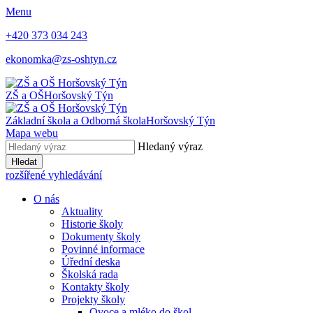
Menu
+420 373 034 243
ekonomka@zs-oshtyn.cz
ZŠ a OŠ
Horšovský Týn
Základní škola a Odborná škola
Horšovský Týn
Mapa webu
Hledaný výraz
Hledat
rozšířené vyhledávání
O nás
Aktuality
Historie školy
Dokumenty školy
Povinné informace
Úřední deska
Školská rada
Kontakty školy
Projekty školy
Ovoce a mléko do škol