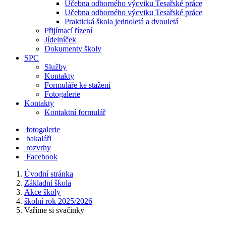
Učebna odborného výcviku Tesařské práce
Učebna odborného výcviku Tesařské práce
Praktická škola jednoletá a dvouletá
Přijímací řízení
Jídelníček
Dokumenty školy
SPC
Služby
Kontakty
Formuláře ke stažení
Fotogalerie
Kontakty
Kontaktní formulář
fotogalerie
bakaláři
rozvrhy
Facebook
Úvodní stránka
Základní škola
Akce školy
školní rok 2025/2026
Vaříme si svačinky