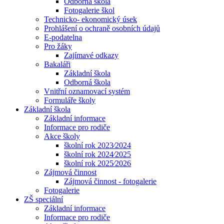
Odborná škola
Fotogalerie škol
Technicko- ekonomický úsek
Prohlášení o ochraně osobních údajů
E-podatelna
Pro žáky
Zajímavé odkazy
Bakaláři
Základní škola
Odborná škola
Vnitřní oznamovací systém
Formuláře školy
Základní škola
Základní informace
Informace pro rodiče
Akce školy
školní rok 2023⁄2024
školní rok 2024⁄2025
školní rok 2025⁄2026
Zájmová činnost
Zájmová činnost - fotogalerie
Fotogalerie
ZŠ speciální
Základní informace
Informace pro rodiče