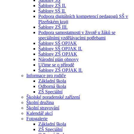
Šablony SŠ
Šablony ZŠ II.
Šablony SŠ II.
Podpora digitálních kompetencí pedagogů SŠ v
Plzeňském kraji
Šablony ZŠ III.
Podpora samostatnosti v životě u žáků se
speciálními vzdělávacími potřebami
Šablony SŠ OPJAK
Šablony SŠ OPJAK II.
Šablony ZŠ OPJAK
Národní plán obnovy
Učime se o přírodě
Šablony ZŠ OPJAK II.
Informace pro rodiče
Základní škola
Odborná škola
ZŠ Speciální
Školské poradenské zařízení
Školní družina
Školní stravování
Kalendář akcí
Fotogalerie
Základní škola
ZŠ Speciální