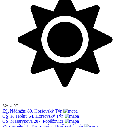
32/14 °C
ZŠ, Nádražní 89, Horšovský Týn
OŠ, K Terénu 64, Horšovský Týn
OŠ, Masarykova 287, Poběžovice
ZŠ speciální, B. Němcové 7, Horšovský Týn