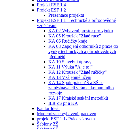
Projekt ESF 1.4
Projekt ESF 1.2
Prezentace projektu
Projekt ESF 1.1- Technické a přírodovědné
vzdělávání
KA 02 Vybavení prostor pro výuku
KA 05 Kroužek "Zlaté ruce"
KA 06 Ručičky kraje
KA 08 Zapojení odborníků z praxe do
výuky technických a přírodovědných
předmětů
KA 10 Stavební úpravy
KA 11 Výuka "A je to!"
KA 12 Kroužek "Zlaté ručičky"
KA 13 Vzájemné učení
KA 14 Spolupráce ZŠ a SŠ se
zaměstnavateli v rámci komunitního
rozvoje
KA 17 Krajské setkání metodiků
II.st ZŠ pr a KA
Kantor Ideál
Modernizace vybavení pracoven
projekt ESF 1.1- Práce s kovem
Šablony ZŠ