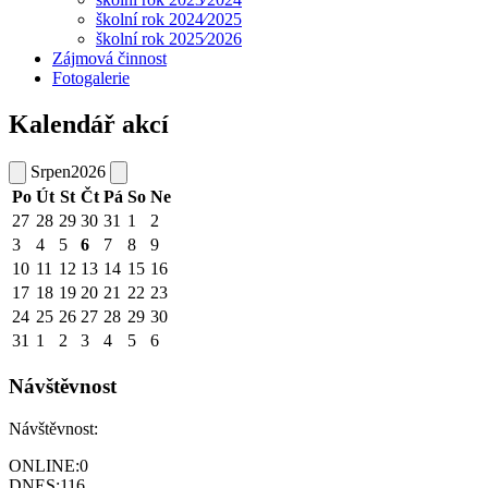
školní rok 2024⁄2025
školní rok 2025⁄2026
Zájmová činnost
Fotogalerie
Kalendář akcí
Srpen
2026
Po
Út
St
Čt
Pá
So
Ne
27
28
29
30
31
1
2
3
4
5
6
7
8
9
10
11
12
13
14
15
16
17
18
19
20
21
22
23
24
25
26
27
28
29
30
31
1
2
3
4
5
6
Návštěvnost
Návštěvnost:
ONLINE:
0
DNES:
116