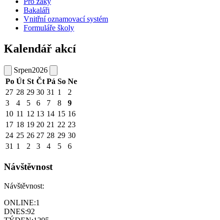
Pro žáky
Bakaláři
Vnitřní oznamovací systém
Formuláře školy
Kalendář akcí
Srpen
2026
Po
Út
St
Čt
Pá
So
Ne
27
28
29
30
31
1
2
3
4
5
6
7
8
9
10
11
12
13
14
15
16
17
18
19
20
21
22
23
24
25
26
27
28
29
30
31
1
2
3
4
5
6
Návštěvnost
Návštěvnost:
ONLINE:
1
DNES:
92