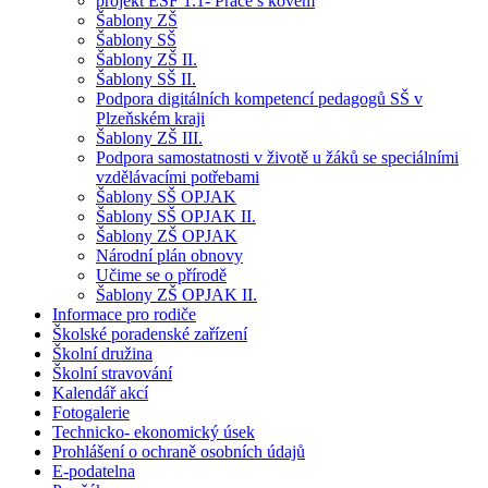
projekt ESF 1.1- Práce s kovem
Šablony ZŠ
Šablony SŠ
Šablony ZŠ II.
Šablony SŠ II.
Podpora digitálních kompetencí pedagogů SŠ v
Plzeňském kraji
Šablony ZŠ III.
Podpora samostatnosti v životě u žáků se speciálními
vzdělávacími potřebami
Šablony SŠ OPJAK
Šablony SŠ OPJAK II.
Šablony ZŠ OPJAK
Národní plán obnovy
Učime se o přírodě
Šablony ZŠ OPJAK II.
Informace pro rodiče
Školské poradenské zařízení
Školní družina
Školní stravování
Kalendář akcí
Fotogalerie
Technicko- ekonomický úsek
Prohlášení o ochraně osobních údajů
E-podatelna