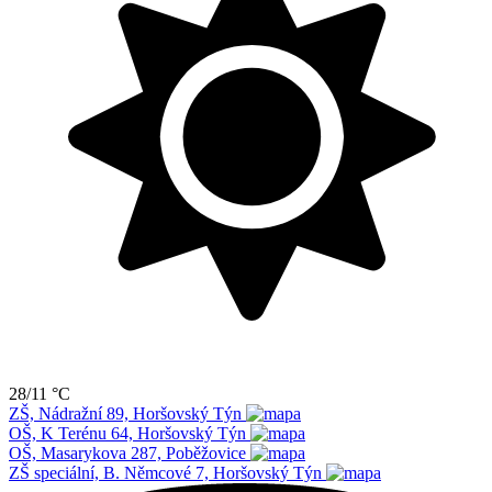
28/11 °C
ZŠ, Nádražní 89, Horšovský Týn
OŠ, K Terénu 64, Horšovský Týn
OŠ, Masarykova 287, Poběžovice
ZŠ speciální, B. Němcové 7, Horšovský Týn