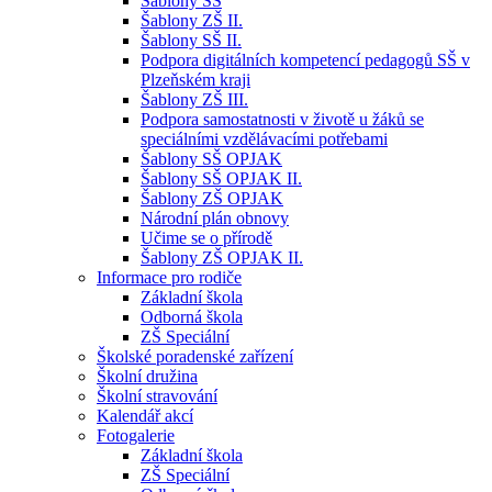
Šablony SŠ
Šablony ZŠ II.
Šablony SŠ II.
Podpora digitálních kompetencí pedagogů SŠ v
Plzeňském kraji
Šablony ZŠ III.
Podpora samostatnosti v životě u žáků se
speciálními vzdělávacími potřebami
Šablony SŠ OPJAK
Šablony SŠ OPJAK II.
Šablony ZŠ OPJAK
Národní plán obnovy
Učime se o přírodě
Šablony ZŠ OPJAK II.
Informace pro rodiče
Základní škola
Odborná škola
ZŠ Speciální
Školské poradenské zařízení
Školní družina
Školní stravování
Kalendář akcí
Fotogalerie
Základní škola
ZŠ Speciální