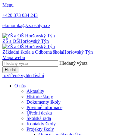
Menu
+420 373 034 243
ekonomka@zs-oshtyn.cz
ZŠ a OŠ
Horšovský Týn
Základní škola a Odborná škola
Horšovský Týn
Mapa webu
Hledaný výraz
Hledat
rozšířené vyhledávání
O nás
Aktuality
Historie školy
Dokumenty školy
Povinné informace
Úřední deska
Školská rada
Kontakty školy
Projekty školy
Ovoce a mléko do škol