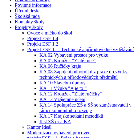
Povinné informace
Úřední deska
Školská rada
Kontakty školy
Projekty školy
Ovoce a mléko do škol
Projekt ESF 1.4
Projekt ESF 1.2
Projekt ESF 1.1- Technické a přírodovědné vzdělávání
KA 02 Vybavení prostor pro výuku
KA 05 Kroužek "Zlaté ruce"
KA 06 Ručičky kraje
KA 08 Zapojení odborníků z praxe do výuky
technických a přírodovědných předmětů
KA 10 Stavební úpravy
KA 11 Výuka "A je to!"
KA 12 Kroužek "Zlaté ručičky"
KA 13 Vzájemné učení
KA 14 Spolupráce ZŠ a SŠ se zaměstnavateli v
rámci komunitního rozvoje
KA 17 Krajské setkání metodiků
II.st ZŠ pr a KA
Kantor Ideál
Modernizace vybavení pracoven