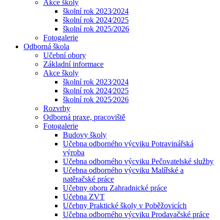
Akce školy
školní rok 2023⁄2024
školní rok 2024⁄2025
školní rok 2025/2026
Fotogalerie
Odborná škola
Učební obory
Základní informace
Akce školy
školní rok 2023⁄2024
školní rok 2024⁄2025
školní rok 2025⁄2026
Rozvrhy
Odborná praxe, pracoviště
Fotogalerie
Budovy školy
Učebna odborného výcviku Potravinářská
výroba
Učebna odborného výcviku Pečovatelské služby
Učebna odborného výcviku Malířské a
natěračské práce
Učebny oboru Zahradnické práce
Učebna ZVT
Učebny Praktické školy v Poběžovicích
Učebna odborného výcviku Prodavačské práce