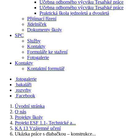
Učebna odborného výcviku Tesařské práce
Učebna odborného výcviku Tesařské práce
Praktická škola jednoletá a dvouletá
Přijímací řízení
Jídelníček
Dokumenty školy
SPC
Služby
Kontakty
Formuláře ke stažení
Fotogalerie
Kontakty
Kontaktní formulář
fotogalerie
bakaláři
rozvrhy
Facebook
Úvodní stránka
O nás
Projekty školy
Projekt ESF 1.1- Technické a...
KA 13 Vzájemné učení
Ukázka práce s dlabačkou – konstrukce...