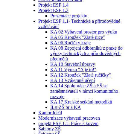
Projekt ESF 1.4
Projekt ESF 1.2
Prezentace projektu
Projekt ESF 1.1- Technické a přírodovědné
vzdělávání
KA 02 Vybavení prostor pro výuku
KA 05 Kroužek "Zlaté ruce"
KA 06 Ručičky kraje
KA 08 Zapojení odborníků z praxe do
výuky technických a přírodovědných
předmětů
KA 10 Stavební úpravy
KA 11 Výuka "A je to!"
KA 12 Kroužek "Zlaté ručičky"
KA 13 Vzájemné učení
KA 14 Spolupráce ZŠ a SŠ se
zaměstnavateli v rámci komunitního
rozvoje
KA 17 Krajské setkání metodiků
II.st ZŠ pr a KA
Kantor Ideál
Modernizace vybavení pracoven
projekt ESF 1.1- Práce s kovem
Šablony ZŠ