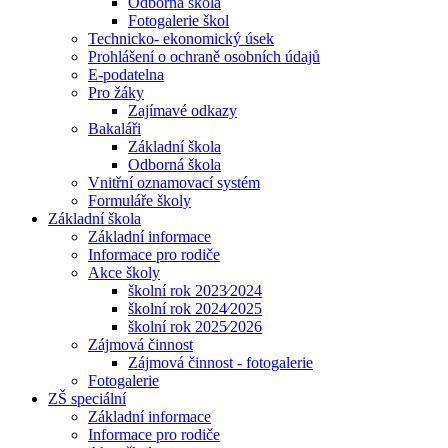
Odborná škola
Fotogalerie škol
Technicko- ekonomický úsek
Prohlášení o ochraně osobních údajů
E-podatelna
Pro žáky
Zajímavé odkazy
Bakaláři
Základní škola
Odborná škola
Vnitřní oznamovací systém
Formuláře školy
Základní škola
Základní informace
Informace pro rodiče
Akce školy
školní rok 2023⁄2024
školní rok 2024⁄2025
školní rok 2025⁄2026
Zájmová činnost
Zájmová činnost - fotogalerie
Fotogalerie
ZŠ speciální
Základní informace
Informace pro rodiče