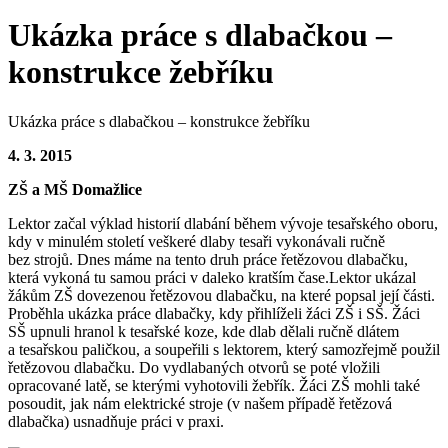
Ukázka práce s dlabačkou –
konstrukce žebříku
Ukázka práce s dlabačkou – konstrukce žebříku
4. 3. 2015
ZŠ a MŠ Domažlice
Lektor začal výklad historií dlabání během vývoje tesařského oboru,
kdy v minulém století veškeré dlaby tesaři vykonávali ručně
bez strojů. Dnes máme na tento druh práce řetězovou dlabačku,
která vykoná tu samou práci v daleko kratším čase.Lektor ukázal
žákům ZŠ dovezenou řetězovou dlabačku, na které popsal její části.
Proběhla ukázka práce dlabačky, kdy přihlíželi žáci ZŠ i SŠ. Žáci
SŠ upnuli hranol k tesařské koze, kde dlab dělali ručně dlátem
a tesařskou paličkou, a soupeřili s lektorem, který samozřejmě použil
řetězovou dlabačku. Do vydlabaných otvorů se poté vložili
opracované latě, se kterými vyhotovili žebřík. Žáci ZŠ mohli také
posoudit, jak nám elektrické stroje (v našem případě řetězová
dlabačka) usnadňuje práci v praxi.