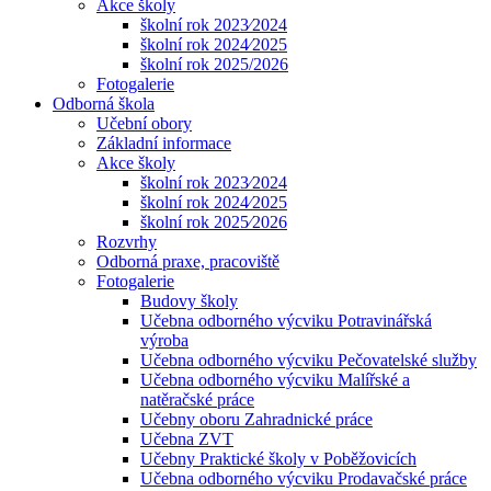
Akce školy
školní rok 2023⁄2024
školní rok 2024⁄2025
školní rok 2025/2026
Fotogalerie
Odborná škola
Učební obory
Základní informace
Akce školy
školní rok 2023⁄2024
školní rok 2024⁄2025
školní rok 2025⁄2026
Rozvrhy
Odborná praxe, pracoviště
Fotogalerie
Budovy školy
Učebna odborného výcviku Potravinářská
výroba
Učebna odborného výcviku Pečovatelské služby
Učebna odborného výcviku Malířské a
natěračské práce
Učebny oboru Zahradnické práce
Učebna ZVT
Učebny Praktické školy v Poběžovicích
Učebna odborného výcviku Prodavačské práce