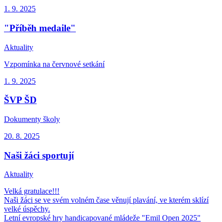
1. 9.
2025
"Příběh medaile"
Aktuality
Vzpomínka na červnové setkání
1. 9.
2025
ŠVP ŠD
Dokumenty školy
20. 8.
2025
Naši žáci sportují
Aktuality
Velká gratulace!!!
Naši žáci se ve svém volném čase věnují plavání, ve kterém sklízí
velké úspěchy.
Letní evropské hry handicapované mládeže "Emil Open 2025"