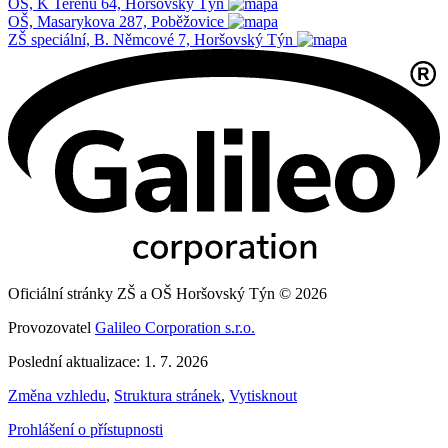
OŠ, K Terénu 64, Horšovský Týn
OŠ, Masarykova 287, Poběžovice
ZŠ speciální, B. Němcové 7, Horšovský Týn
Oficiální stránky ZŠ a OŠ Horšovský Týn © 2026
Provozovatel
Galileo Corporation s.r.o.
Poslední aktualizace: 1. 7. 2026
Změna vzhledu
,
Struktura stránek
,
Vytisknout
Prohlášení o přístupnosti