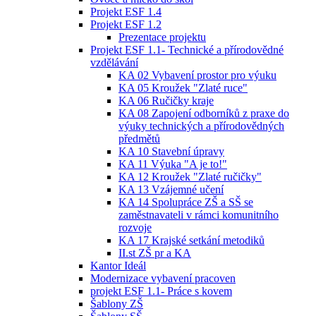
Projekt ESF 1.4
Projekt ESF 1.2
Prezentace projektu
Projekt ESF 1.1- Technické a přírodovědné
vzdělávání
KA 02 Vybavení prostor pro výuku
KA 05 Kroužek "Zlaté ruce"
KA 06 Ručičky kraje
KA 08 Zapojení odborníků z praxe do
výuky technických a přírodovědných
předmětů
KA 10 Stavební úpravy
KA 11 Výuka "A je to!"
KA 12 Kroužek "Zlaté ručičky"
KA 13 Vzájemné učení
KA 14 Spolupráce ZŠ a SŠ se
zaměstnavateli v rámci komunitního
rozvoje
KA 17 Krajské setkání metodiků
II.st ZŠ pr a KA
Kantor Ideál
Modernizace vybavení pracoven
projekt ESF 1.1- Práce s kovem
Šablony ZŠ