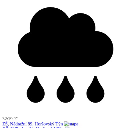
32/19 °C
ZŠ, Nádražní 89, Horšovský Týn