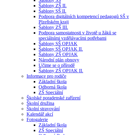
Šablony SŠ
Šablony ZŠ II.
Šablony SŠ II.
Podpora digitálních kompetencí pedagogů SŠ v
Plzeňském kraji
Šablony ZŠ III.
Podpora samostatnosti v životě u žáků se
speciálními vzdělávacími potřebami
Šablony SŠ OPJAK
Šablony SŠ OPJAK II.
Šablony ZŠ OPJAK
Národní plán obnovy
Učime se o přírodě
Šablony ZŠ OPJAK II.
Informace pro rodiče
Základní škola
Odborná škola
ZŠ Speciální
Školské poradenské zařízení
Školní družina
Školní stravování
Kalendář akcí
Fotogalerie
Základní škola
ZŠ Speciální