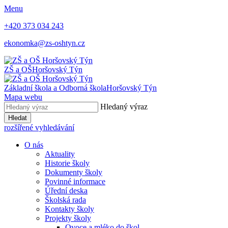
Menu
+420 373 034 243
ekonomka@zs-oshtyn.cz
ZŠ a OŠ
Horšovský Týn
Základní škola a Odborná škola
Horšovský Týn
Mapa webu
Hledaný výraz
Hledat
rozšířené vyhledávání
O nás
Aktuality
Historie školy
Dokumenty školy
Povinné informace
Úřední deska
Školská rada
Kontakty školy
Projekty školy
Ovoce a mléko do škol