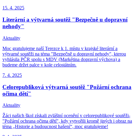
15. 4.
2025
Literární a výtvarná soutěž "Bezpečně u dopravní
nehody"
Aktuality
Moc gratulujeme naší Terezce k 1. místu v krajské literární a
výtvarné soutěži na téma "Bezpečně u dopravní nehody", kterou
vyhlásila PČR spolu s MDV (Markétina dopravní výchova) a
budeme držet palce v kole celostátním.
7. 4.
2025
Celorepubliková výtvarná soutěž "Požární ochrana
očima dětí"
Aktuality
Žáci našich škol získali zvláštní ocenění v celorepublikové soutěži-
"Požární ochrana očima dětí", kdy vytvořili kromě jiných i obraz na
téma „Historie a budoucnost hašení“, moc gratulujeme!