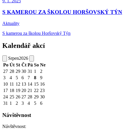
9. 1.
2025
S KAMEROU ZA ŠKOLOU HORŠOVSKÝ TÝN
Aktuality
S kamerou za školou Horšovský Týn
Kalendář akcí
Srpen
2026
Po
Út
St
Čt
Pá
So
Ne
27
28
29
30
31
1
2
3
4
5
6
7
8
9
10
11
12
13
14
15
16
17
18
19
20
21
22
23
24
25
26
27
28
29
30
31
1
2
3
4
5
6
Návštěvnost
Návštěvnost: