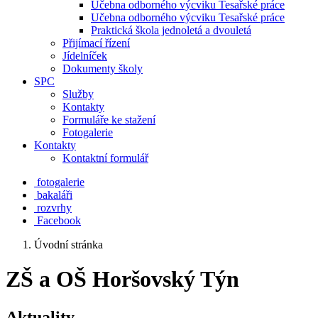
Učebna odborného výcviku Tesařské práce
Učebna odborného výcviku Tesařské práce
Praktická škola jednoletá a dvouletá
Přijímací řízení
Jídelníček
Dokumenty školy
SPC
Služby
Kontakty
Formuláře ke stažení
Fotogalerie
Kontakty
Kontaktní formulář
fotogalerie
bakaláři
rozvrhy
Facebook
Úvodní stránka
ZŠ a OŠ Horšovský Týn
Aktuality