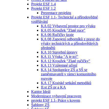
Projekt ESF 1.4
Projekt ESF 1.2
Prezentace projektu
Projekt ESF 1.1- Technické a přírodovědné
vzdělávání
KA 02 Vybavení prostor pro výuku
KA 05 Kroužek "Zlaté ruce"
KA 06 Ručičky kraje
KA 08 Zapojení odborníků z praxe do
výuky technických a přírodovědných
předmětů
KA 10 Stavební úpravy
KA 11 Výuka "A je to!"
KA 12 Kroužek "Zlaté ručičky"
KA 13 Vzájemné učení
KA 14 Spolupráce ZŠ a SŠ se
zaměstnavateli v rámci komunitního
rozvoje
KA 17 Krajské setkání metodiků
II.st ZŠ pr a KA
Kantor Ideál
Modernizace vybavení pracoven
projekt ESF 1.1- Práce s kovem
Šablony ZŠ