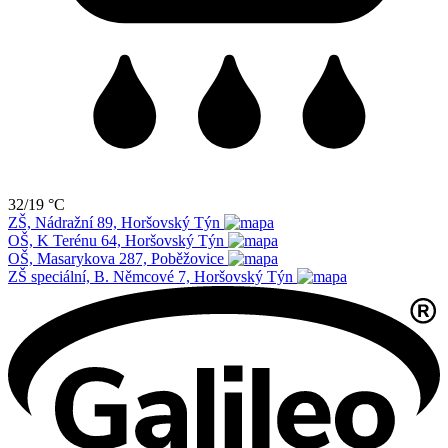
32/19 °C
ZŠ, Nádražní 89, Horšovský Týn
OŠ, K Terénu 64, Horšovský Týn
OŠ, Masarykova 287, Poběžovice
ZŠ speciální, B. Němcové 7, Horšovský Týn