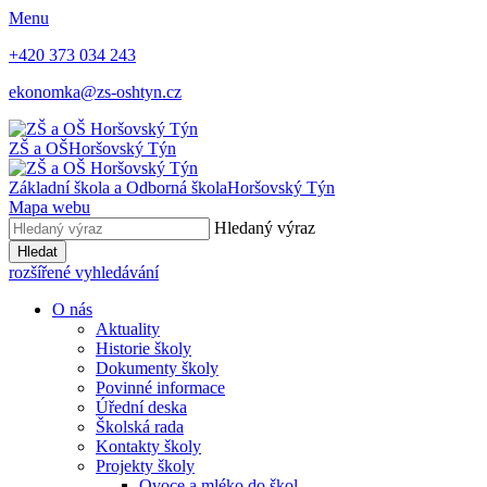
Menu
+420 373 034 243
ekonomka@zs-oshtyn.cz
ZŠ a OŠ
Horšovský Týn
Základní škola a Odborná škola
Horšovský Týn
Mapa webu
Hledaný výraz
Hledat
rozšířené vyhledávání
O nás
Aktuality
Historie školy
Dokumenty školy
Povinné informace
Úřední deska
Školská rada
Kontakty školy
Projekty školy
Ovoce a mléko do škol