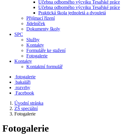
Učebna odborného výcviku Tesařské práce
Učebna odborného výcviku Tesařské práce
Praktická škola jednoletá a dvouletá
Přijímací řízení
Jídelníček
Dokumenty školy
SPC
Služby
Kontakty
Formuláře ke stažení
Fotogalerie
Kontakty
Kontaktní formulář
fotogalerie
bakaláři
rozvrhy
Facebook
Úvodní stránka
ZŠ speciální
Fotogalerie
Fotogalerie