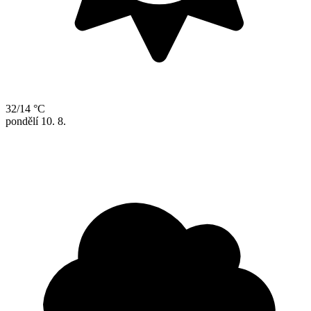
32/14 °C
pondělí
10. 8.