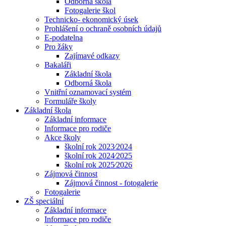
Odborná škola
Fotogalerie škol
Technicko- ekonomický úsek
Prohlášení o ochraně osobních údajů
E-podatelna
Pro žáky
Zajímavé odkazy
Bakaláři
Základní škola
Odborná škola
Vnitřní oznamovací systém
Formuláře školy
Základní škola
Základní informace
Informace pro rodiče
Akce školy
školní rok 2023⁄2024
školní rok 2024⁄2025
školní rok 2025⁄2026
Zájmová činnost
Zájmová činnost - fotogalerie
Fotogalerie
ZŠ speciální
Základní informace
Informace pro rodiče