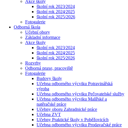
Akce školy
školní rok 2023⁄2024
školní rok 2024⁄2025
školní rok 2025/2026
Fotogalerie
Odborná škola
Učební obory
Základní informace
Akce školy
školní rok 2023⁄2024
školní rok 2024⁄2025
školní rok 2025⁄2026
Rozvrhy
Odborná praxe, pracoviště
Fotogalerie
Budovy školy
Učebna odborného výcviku Potravinářská
výroba
Učebna odborného výcviku Pečovatelské služby
Učebna odborného výcviku Malířské a
natěračské práce
Učebny oboru Zahradnické práce
Učebna ZVT
Učebny Praktické školy v Poběžovicích
Učebna odborného výcviku Prodavačské práce