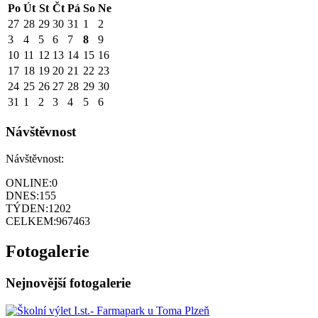
Po
Út
St
Čt
Pá
So
Ne
27
28
29
30
31
1
2
3
4
5
6
7
8
9
10
11
12
13
14
15
16
17
18
19
20
21
22
23
24
25
26
27
28
29
30
31
1
2
3
4
5
6
Návštěvnost
Návštěvnost:
ONLINE:
0
DNES:
155
TÝDEN:
1202
CELKEM:
967463
Fotogalerie
Nejnovější fotogalerie