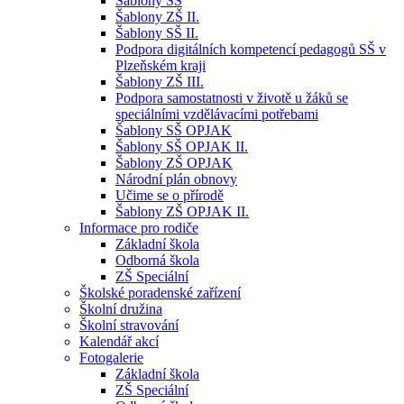
Šablony SŠ
Šablony ZŠ II.
Šablony SŠ II.
Podpora digitálních kompetencí pedagogů SŠ v
Plzeňském kraji
Šablony ZŠ III.
Podpora samostatnosti v životě u žáků se
speciálními vzdělávacími potřebami
Šablony SŠ OPJAK
Šablony SŠ OPJAK II.
Šablony ZŠ OPJAK
Národní plán obnovy
Učime se o přírodě
Šablony ZŠ OPJAK II.
Informace pro rodiče
Základní škola
Odborná škola
ZŠ Speciální
Školské poradenské zařízení
Školní družina
Školní stravování
Kalendář akcí
Fotogalerie
Základní škola
ZŠ Speciální