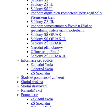
Šablony SŠ
Šablony ZŠ II.
Šablony SŠ II.
Podpora digitálních kompetencí pedagogů SŠ v
Plzeňském kraji
Šablony ZŠ III.
Podpora samostatnosti v životě u žáků se
speciálními vzdělávacími potřebami
Šablony SŠ OPJAK
Šablony SŠ OPJAK II.
Šablony ZŠ OPJAK
Národní plán obnovy
Učime se o přírodě
Šablony ZŠ OPJAK II.
Informace pro rodiče
Základní škola
Odborná škola
ZŠ Speciální
Školské poradenské zařízení
Školní družina
Školní stravování
Kalendář akcí
Fotogalerie
Základní škola
ZŠ Speciální