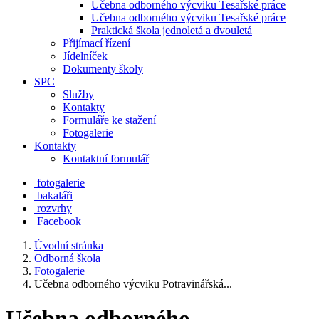
Učebna odborného výcviku Tesařské práce
Učebna odborného výcviku Tesařské práce
Praktická škola jednoletá a dvouletá
Přijímací řízení
Jídelníček
Dokumenty školy
SPC
Služby
Kontakty
Formuláře ke stažení
Fotogalerie
Kontakty
Kontaktní formulář
fotogalerie
bakaláři
rozvrhy
Facebook
Úvodní stránka
Odborná škola
Fotogalerie
Učebna odborného výcviku Potravinářská...
Učebna odborného