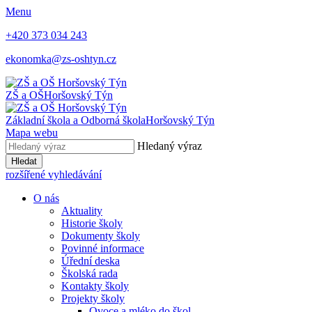
Menu
+420 373 034 243
ekonomka@zs-oshtyn.cz
ZŠ a OŠ
Horšovský Týn
Základní škola a Odborná škola
Horšovský Týn
Mapa webu
Hledaný výraz
Hledat
rozšířené vyhledávání
O nás
Aktuality
Historie školy
Dokumenty školy
Povinné informace
Úřední deska
Školská rada
Kontakty školy
Projekty školy
Ovoce a mléko do škol