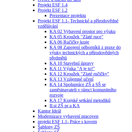
Projekt ESF 1.4
Projekt ESF 1.2
Prezentace projektu
Projekt ESF 1.1- Technické a přírodovědné
vzdělávání
KA 02 Vybavení prostor pro výuku
KA 05 Kroužek "Zlaté ruce"
KA 06 Ručičky kraje
KA 08 Zapojení odborníků z praxe do
výuky technických a přírodovědných
předmětů
KA 10 Stavební úpravy
KA 11 Výuka "A je to!"
KA 12 Kroužek "Zlaté ručičky"
KA 13 Vzájemné učení
KA 14 Spolupráce ZŠ a SŠ se
zaměstnavateli v rámci komunitního
rozvoje
KA 17 Krajské setkání metodiků
II.st ZŠ pr a KA
Kantor Ideál
Modernizace vybavení pracoven
projekt ESF 1.1- Práce s kovem
Šablony ZŠ