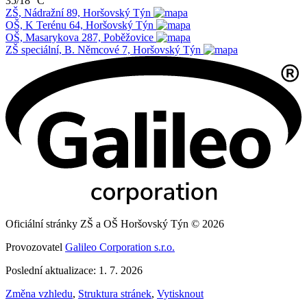
35/18 °C
ZŠ, Nádražní 89, Horšovský Týn
OŠ, K Terénu 64, Horšovský Týn
OŠ, Masarykova 287, Poběžovice
ZŠ speciální, B. Němcové 7, Horšovský Týn
Oficiální stránky ZŠ a OŠ Horšovský Týn © 2026
Provozovatel
Galileo Corporation s.r.o.
Poslední aktualizace: 1. 7. 2026
Změna vzhledu
,
Struktura stránek
,
Vytisknout