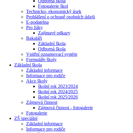
Odborná škola
Fotogalerie škol
Technicko- ekonomický úsek
Prohlášení o ochraně osobních údajů
E-podatelna
Pro žáky
Zajímavé odkazy
Bakaláři
Základní škola
Odborná škola
Vnitřní oznamovací systém
Formuláře školy
Základní škola
Základní informace
Informace pro rodiče
Akce školy
školní rok 2023⁄2024
školní rok 2024⁄2025
školní rok 2025⁄2026
Zájmová činnost
Zájmová činnost - fotogalerie
Fotogalerie
ZŠ speciální
Základní informace
Informace pro rodiče