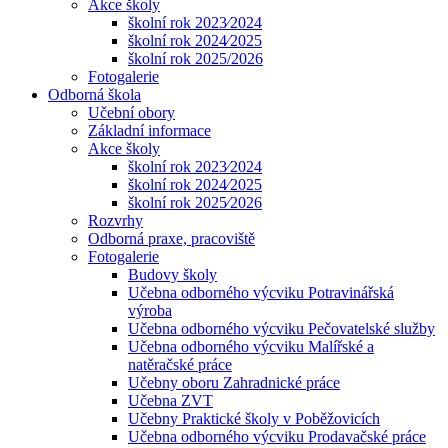
Akce školy
školní rok 2023⁄2024
školní rok 2024⁄2025
školní rok 2025/2026
Fotogalerie
Odborná škola
Učební obory
Základní informace
Akce školy
školní rok 2023⁄2024
školní rok 2024⁄2025
školní rok 2025⁄2026
Rozvrhy
Odborná praxe, pracoviště
Fotogalerie
Budovy školy
Učebna odborného výcviku Potravinářská
výroba
Učebna odborného výcviku Pečovatelské služby
Učebna odborného výcviku Malířské a
natěračské práce
Učebny oboru Zahradnické práce
Učebna ZVT
Učebny Praktické školy v Poběžovicích
Učebna odborného výcviku Prodavačské práce