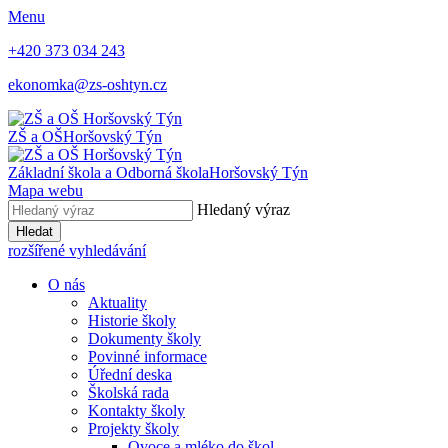
Menu
+420 373 034 243
ekonomka@zs-oshtyn.cz
ZŠ a OŠ
Horšovský Týn
Základní škola a Odborná škola
Horšovský Týn
Mapa webu
Hledaný výraz
Hledat
rozšířené vyhledávání
O nás
Aktuality
Historie školy
Dokumenty školy
Povinné informace
Úřední deska
Školská rada
Kontakty školy
Projekty školy
Ovoce a mléko do škol