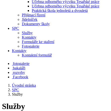
Učebna odborného výcviku Tesařské práce
Učebna odborného výcviku Tesařské práce
Praktická škola jednoletá a dvouletá
Přijímací řízení
Jídelníček
Dokumenty školy
SPC
Služby
Kontakty
Formuláře ke stažení
Fotogalerie
Kontakty
Kontaktní formulář
fotogalerie
bakaláři
rozvrhy
Facebook
Úvodní stránka
SPC
Služby
Služby