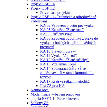
Projekt ESF 1.4
Projekt ESF 1.2
Prezentace projektu
Projekt ESF 1.1- Technické a přírodovědné
vzdělávání
KA 02 Vybavení prostor pro výuku
KA 05 Kroužek "Zlaté ruce"
KA 06 Ručičky kraje
KA 08 Zapojení odborníků z praxe do
výuky technických a přírodovědných
předmětů
KA 10 Stavební úpravy
KA 11 Výuka "A je to!"
KA 12 Kroužek "Zlaté ručičky"
KA 13 Vzájemné učení
KA 14 Spolupráce ZŠ a SŠ se
zaměstnavateli v rámci komunitního
rozvoje
KA 17 Krajské setkání metodiků
II.st ZŠ pr a KA
Kantor Ideál
Modernizace vybavení pracoven
projekt ESF 1.1- Práce s kovem
Šablony ZŠ