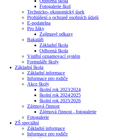
Odborná škola
Fotogalerie škol
Technicko- ekonomický úsek
Prohlášení o ochraně osobních údajů
E-podatelna
Pro žáky
Zajímavé odkazy
Bakaláři
Základní škola
Odborná škola
Vnitřní oznamovací systém
Formuláře školy
Základní škola
Základní informace
Informace pro rodiče
Akce školy
školní rok 2023⁄2024
školní rok 2024⁄2025
školní rok 2025⁄2026
Zájmová činnost
Zájmová činnost - fotogalerie
Fotogalerie
ZŠ speciální
Základní informace
Informace pro rodiče