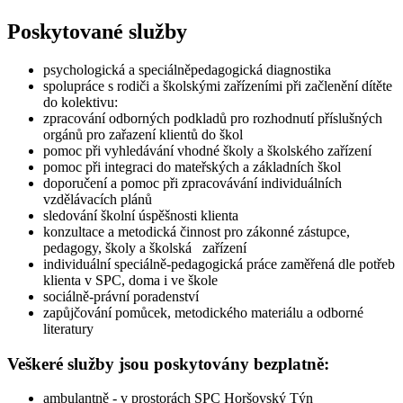
Poskytované služby
psychologická a speciálněpedagogická diagnostika
spolupráce s rodiči a školskými zařízeními při začlenění dítěte
do kolektivu:
zpracování odborných podkladů pro rozhodnutí příslušných
orgánů pro zařazení klientů do škol
pomoc při vyhledávání vhodné školy a školského zařízení
pomoc při integraci do mateřských a základních škol
doporučení a pomoc při zpracovávání individuálních
vzdělávacích plánů
sledování školní úspěšnosti klienta
konzultace a metodická činnost pro zákonné zástupce,
pedagogy, školy a školská zařízení
individuální speciálně-pedagogická práce zaměřená dle potřeb
klienta v SPC, doma i ve škole
sociálně-právní poradenství
zapůjčování pomůcek, metodického materiálu a odborné
literatury
Veškeré služby jsou poskytovány bezplatně:
ambulantně - v prostorách SPC Horšovský Týn