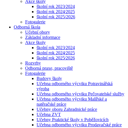
Akce školy
školní rok 2023⁄2024
školní rok 2024⁄2025
školní rok 2025/2026
Fotogalerie
Odborná škola
Učební obory
Základní informace
Akce školy
školní rok 2023⁄2024
školní rok 2024⁄2025
školní rok 2025⁄2026
Rozvrhy
Odborná praxe, pracoviště
Fotogalerie
Budovy školy
Učebna odborného výcviku Potravinářská
výroba
Učebna odborného výcviku Pečovatelské služby
Učebna odborného výcviku Malířské a
natěračské práce
Učebny oboru Zahradnické práce
Učebna ZVT
Učebny Praktické školy v Poběžovicích
Učebna odborného výcviku Prodavačské práce