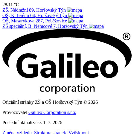
28/11 °C
ZŠ, Nádražní 89, Horšovský Týn
OŠ, K Terénu 64, Horšovský Týn
OŠ, Masarykova 287, Poběžovice
ZŠ speciální, B. Němcové 7, Horšovský Týn
Oficiální stránky ZŠ a OŠ Horšovský Týn © 2026
Provozovatel
Galileo Corporation s.r.o.
Poslední aktualizace: 1. 7. 2026
Změna vzhledu
,
Struktura stránek
,
Vytisknout