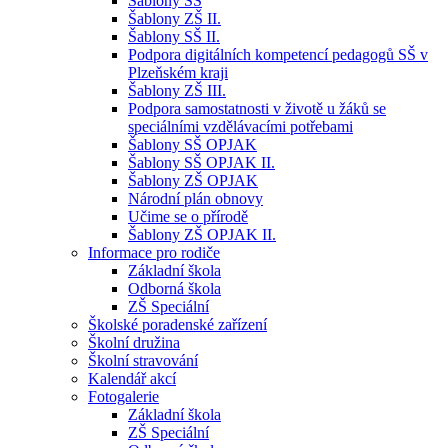
Šablony SŠ
Šablony ZŠ II.
Šablony SŠ II.
Podpora digitálních kompetencí pedagogů SŠ v
Plzeňském kraji
Šablony ZŠ III.
Podpora samostatnosti v životě u žáků se
speciálními vzdělávacími potřebami
Šablony SŠ OPJAK
Šablony SŠ OPJAK II.
Šablony ZŠ OPJAK
Národní plán obnovy
Učime se o přírodě
Šablony ZŠ OPJAK II.
Informace pro rodiče
Základní škola
Odborná škola
ZŠ Speciální
Školské poradenské zařízení
Školní družina
Školní stravování
Kalendář akcí
Fotogalerie
Základní škola
ZŠ Speciální