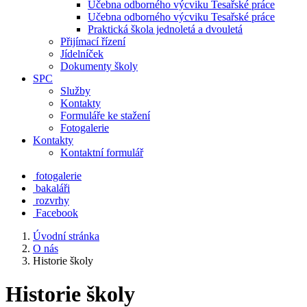
Učebna odborného výcviku Tesařské práce
Učebna odborného výcviku Tesařské práce
Praktická škola jednoletá a dvouletá
Přijímací řízení
Jídelníček
Dokumenty školy
SPC
Služby
Kontakty
Formuláře ke stažení
Fotogalerie
Kontakty
Kontaktní formulář
fotogalerie
bakaláři
rozvrhy
Facebook
Úvodní stránka
O nás
Historie školy
Historie školy