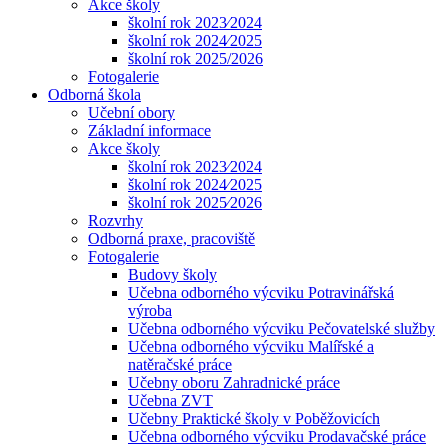
Akce školy
školní rok 2023⁄2024
školní rok 2024⁄2025
školní rok 2025/2026
Fotogalerie
Odborná škola
Učební obory
Základní informace
Akce školy
školní rok 2023⁄2024
školní rok 2024⁄2025
školní rok 2025⁄2026
Rozvrhy
Odborná praxe, pracoviště
Fotogalerie
Budovy školy
Učebna odborného výcviku Potravinářská
výroba
Učebna odborného výcviku Pečovatelské služby
Učebna odborného výcviku Malířské a
natěračské práce
Učebny oboru Zahradnické práce
Učebna ZVT
Učebny Praktické školy v Poběžovicích
Učebna odborného výcviku Prodavačské práce