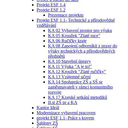
Projekt ESF 1.4
Projekt ESF 1.2
Prezentace projektu
Projekt ESF 1.1- Technické a přírodovědné
vzdělávání
KA 02 Vybavení prostor pro výuku
KA 05 Kroužek "Zlaté ruce"
KA 06 Ručičky kraje
KA 08 Zapojení odborníků z praxe do
výuky technických a přírodovědných
předmětů
KA 10 Stavební úpravy
KA 11 Výuka "A je to!"
KA 12 Kroužek "Zlaté ručičky"
KA 13 Vzájemné učení
KA 14 Spolupráce ZŠ a SŠ se
zaměstnavateli v rámci komunitního
rozvoje
KA 17 Krajské setkání metodiků
II.st ZŠ pr a KA
Kantor Ideál
Modernizace vybavení pracoven
projekt ESF 1.1- Práce s kovem
Šablony ZŠ