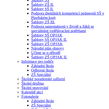
Šablony SŠ
Šablony ZŠ II.
Šablony SŠ II.
Podpora digitálních kompetencí pedagogů SŠ v
Plzeňském kraji
Šablony ZŠ III.
Podpora samostatnosti v životě u žáků se
speciálními vzdělávacími potřebami
Šablony SŠ OPJAK
Šablony SŠ OPJAK II.
Šablony ZŠ OPJAK
Národní plán obnovy
Učime se o přírodě
Šablony ZŠ OPJAK II.
Informace pro rodiče
Základní škola
Odborná škola
ZŠ Speciální
Školské poradenské zařízení
Školní družina
Školní stravování
Kalendář akcí
Fotogalerie
Základní škola
ZŠ Speciální