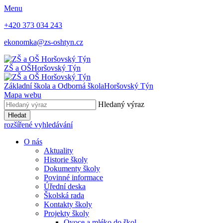
Menu
+420 373 034 243
ekonomka@zs-oshtyn.cz
ZŠ a OŠ
Horšovský Týn
Základní škola a Odborná škola
Horšovský Týn
Mapa webu
Hledaný výraz
Hledat
rozšířené vyhledávání
O nás
Aktuality
Historie školy
Dokumenty školy
Povinné informace
Úřední deska
Školská rada
Kontakty školy
Projekty školy
Ovoce a mléko do škol