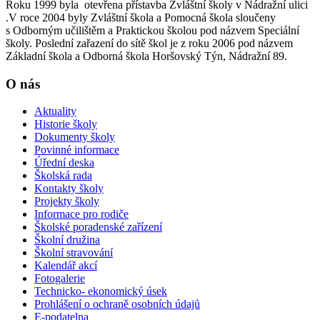
Roku 1999 byla otevřena přístavba Zvláštní školy v Nádražní ulici
.V roce 2004 byly Zvláštní škola a Pomocná škola sloučeny
s Odborným učilištěm a Praktickou školou pod názvem Speciální
školy. Poslední zařazení do sítě škol je z roku 2006 pod názvem
Základní škola a Odborná škola Horšovský Týn, Nádražní 89.
O nás
Aktuality
Historie školy
Dokumenty školy
Povinné informace
Úřední deska
Školská rada
Kontakty školy
Projekty školy
Informace pro rodiče
Školské poradenské zařízení
Školní družina
Školní stravování
Kalendář akcí
Fotogalerie
Technicko- ekonomický úsek
Prohlášení o ochraně osobních údajů
E-podatelna