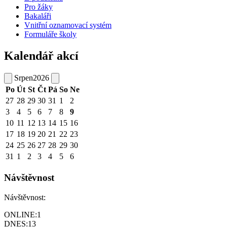
Pro žáky
Bakaláři
Vnitřní oznamovací systém
Formuláře školy
Kalendář akcí
Srpen
2026
Po
Út
St
Čt
Pá
So
Ne
27
28
29
30
31
1
2
3
4
5
6
7
8
9
10
11
12
13
14
15
16
17
18
19
20
21
22
23
24
25
26
27
28
29
30
31
1
2
3
4
5
6
Návštěvnost
Návštěvnost:
ONLINE:
1
DNES:
13