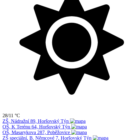
28/11 °C
ZŠ, Nádražní 89, Horšovský Týn
OŠ, K Terénu 64, Horšovský Týn
OŠ, Masarykova 287, Poběžovice
ZŠ speciální, B. Němcové 7, Horšovský Týn