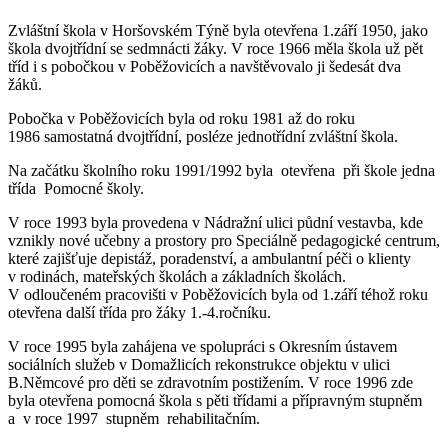
Zvláštní škola v Horšovském Týně byla otevřena 1.září 1950, jako
škola dvojtřídní se sedmnácti žáky. V roce 1966 měla škola už pět
tříd i s pobočkou v Poběžovicích a navštěvovalo ji šedesát dva
žáků.
Pobočka v Poběžovicích byla od roku 1981 až do roku
1986 samostatná dvojtřídní, posléze jednotřídní zvláštní škola.
Na začátku školního roku 1991/1992 byla otevřena při škole jedna
třída Pomocné školy.
V roce 1993 byla provedena v Nádražní ulici půdní vestavba, kde
vznikly nové učebny a prostory pro Speciálně pedagogické centrum,
které zajišťuje depistáž, poradenství, a ambulantní péči o klienty
v rodinách, mateřských školách a základních školách.
V odloučeném pracovišti v Poběžovicích byla od 1.září téhož roku
otevřena další třída pro žáky 1.-4.ročníku.
V roce 1995 byla zahájena ve spolupráci s Okresním ústavem
sociálních služeb v Domažlicích rekonstrukce objektu v ulici
B.Němcové pro děti se zdravotním postižením. V roce 1996 zde
byla otevřena pomocná škola s pěti třídami a přípravným stupněm
a v roce 1997 stupněm rehabilitačním.