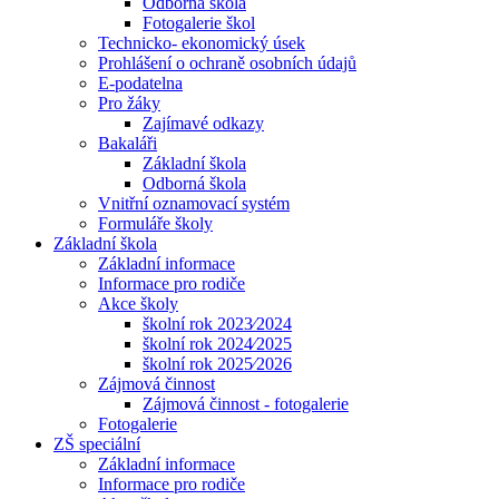
Odborná škola
Fotogalerie škol
Technicko- ekonomický úsek
Prohlášení o ochraně osobních údajů
E-podatelna
Pro žáky
Zajímavé odkazy
Bakaláři
Základní škola
Odborná škola
Vnitřní oznamovací systém
Formuláře školy
Základní škola
Základní informace
Informace pro rodiče
Akce školy
školní rok 2023⁄2024
školní rok 2024⁄2025
školní rok 2025⁄2026
Zájmová činnost
Zájmová činnost - fotogalerie
Fotogalerie
ZŠ speciální
Základní informace
Informace pro rodiče