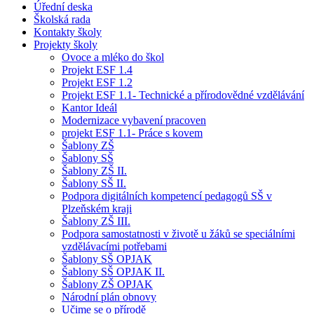
Úřední deska
Školská rada
Kontakty školy
Projekty školy
Ovoce a mléko do škol
Projekt ESF 1.4
Projekt ESF 1.2
Projekt ESF 1.1- Technické a přírodovědné vzdělávání
Kantor Ideál
Modernizace vybavení pracoven
projekt ESF 1.1- Práce s kovem
Šablony ZŠ
Šablony SŠ
Šablony ZŠ II.
Šablony SŠ II.
Podpora digitálních kompetencí pedagogů SŠ v
Plzeňském kraji
Šablony ZŠ III.
Podpora samostatnosti v životě u žáků se speciálními
vzdělávacími potřebami
Šablony SŠ OPJAK
Šablony SŠ OPJAK II.
Šablony ZŠ OPJAK
Národní plán obnovy
Učime se o přírodě