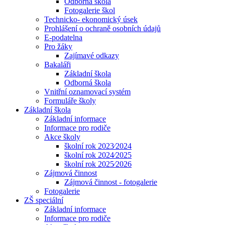
Odborná škola
Fotogalerie škol
Technicko- ekonomický úsek
Prohlášení o ochraně osobních údajů
E-podatelna
Pro žáky
Zajímavé odkazy
Bakaláři
Základní škola
Odborná škola
Vnitřní oznamovací systém
Formuláře školy
Základní škola
Základní informace
Informace pro rodiče
Akce školy
školní rok 2023⁄2024
školní rok 2024⁄2025
školní rok 2025⁄2026
Zájmová činnost
Zájmová činnost - fotogalerie
Fotogalerie
ZŠ speciální
Základní informace
Informace pro rodiče