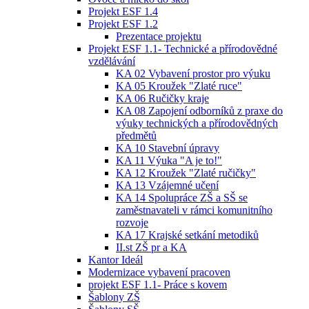
Projekt ESF 1.4
Projekt ESF 1.2
Prezentace projektu
Projekt ESF 1.1- Technické a přírodovědné
vzdělávání
KA 02 Vybavení prostor pro výuku
KA 05 Kroužek "Zlaté ruce"
KA 06 Ručičky kraje
KA 08 Zapojení odborníků z praxe do
výuky technických a přírodovědných
předmětů
KA 10 Stavební úpravy
KA 11 Výuka "A je to!"
KA 12 Kroužek "Zlaté ručičky"
KA 13 Vzájemné učení
KA 14 Spolupráce ZŠ a SŠ se
zaměstnavateli v rámci komunitního
rozvoje
KA 17 Krajské setkání metodiků
II.st ZŠ pr a KA
Kantor Ideál
Modernizace vybavení pracoven
projekt ESF 1.1- Práce s kovem
Šablony ZŠ