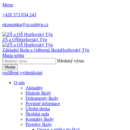
Menu
+420 373 034 243
ekonomka@zs-oshtyn.cz
ZŠ a OŠ
Horšovský Týn
Základní škola a Odborná škola
Horšovský Týn
Mapa webu
Hledaný výraz
Hledat
rozšířené vyhledávání
O nás
Aktuality
Historie školy
Dokumenty školy
Povinné informace
Úřední deska
Školská rada
Kontakty školy
Projekty školy
Ovoce a mléko do škol