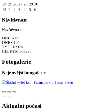
24
25
26
27
28
29
30
31
1
2
3
4
5
6
Návštěvnost
Návštěvnost:
ONLINE:
1
DNES:
105
TÝDEN:
974
CELKEM:
967235
Fotogalerie
Nejnovější fotogalerie
Aktuální počasí