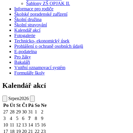
Šablony ZŠ OPJAK II.
Informace pro rodiče
Školské poradenské zařízení
Školní družina
Školní stravování
Kalendář akcí
Fotogalerie
Technicko- ekonomický úsek
Prohlášení o ochraně osobních údajů
E-podatelna
Pro žáky
Bakaláři
Vnitřní oznamovací systém
Formuláře školy
Kalendář akcí
Srpen
2026
Po
Út
St
Čt
Pá
So
Ne
27
28
29
30
31
1
2
3
4
5
6
7
8
9
10
11
12
13
14
15
16
17
18
19
20
21
22
23