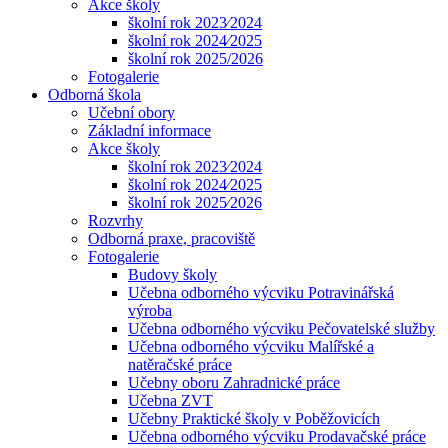
Akce školy
školní rok 2023⁄2024
školní rok 2024⁄2025
školní rok 2025/2026
Fotogalerie
Odborná škola
Učební obory
Základní informace
Akce školy
školní rok 2023⁄2024
školní rok 2024⁄2025
školní rok 2025⁄2026
Rozvrhy
Odborná praxe, pracoviště
Fotogalerie
Budovy školy
Učebna odborného výcviku Potravinářská
výroba
Učebna odborného výcviku Pečovatelské služby
Učebna odborného výcviku Malířské a
natěračské práce
Učebny oboru Zahradnické práce
Učebna ZVT
Učebny Praktické školy v Poběžovicích
Učebna odborného výcviku Prodavačské práce