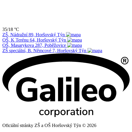
35/18 °C
ZŠ, Nádražní 89, Horšovský Týn
OŠ, K Terénu 64, Horšovský Týn
OŠ, Masarykova 287, Poběžovice
ZŠ speciální, B. Němcové 7, Horšovský Týn
Oficiální stránky ZŠ a OŠ Horšovský Týn © 2026