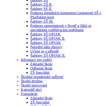
Šablony SŠ
Šablony ZŠ II.
Šablony SŠ II.
Podpora digitálních kompetencí pedagogů SŠ v
Plzeňském kraji
Šablony ZŠ III.
Podpora samostatnosti v životě u žáků se
speciálními vzdělávacími potřebami
Šablony SŠ OPJAK
Šablony SŠ OPJAK II.
Šablony ZŠ OPJAK
Národní plán obnovy
Učime se o přírodě
Šablony ZŠ OPJAK II.
Informace pro rodiče
Základní škola
Odborná škola
ZŠ Speciální
Školské poradenské zařízení
Školní družina
Školní stravování
Kalendář akcí
Fotogalerie
Základní škola
ZŠ Speciální