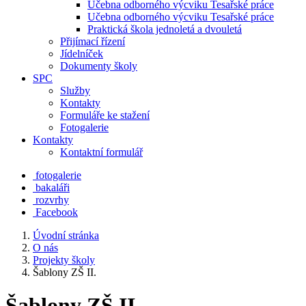
Učebna odborného výcviku Tesařské práce
Učebna odborného výcviku Tesařské práce
Praktická škola jednoletá a dvouletá
Přijímací řízení
Jídelníček
Dokumenty školy
SPC
Služby
Kontakty
Formuláře ke stažení
Fotogalerie
Kontakty
Kontaktní formulář
fotogalerie
bakaláři
rozvrhy
Facebook
Úvodní stránka
O nás
Projekty školy
Šablony ZŠ II.
Šablony ZŠ II.