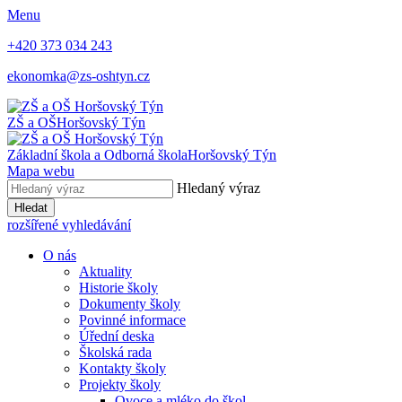
Menu
+420 373 034 243
ekonomka@zs-oshtyn.cz
ZŠ a OŠ
Horšovský Týn
Základní škola a Odborná škola
Horšovský Týn
Mapa webu
Hledaný výraz
Hledat
rozšířené vyhledávání
O nás
Aktuality
Historie školy
Dokumenty školy
Povinné informace
Úřední deska
Školská rada
Kontakty školy
Projekty školy
Ovoce a mléko do škol