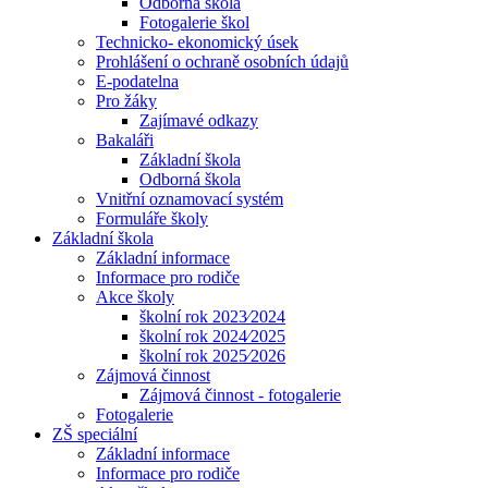
Odborná škola
Fotogalerie škol
Technicko- ekonomický úsek
Prohlášení o ochraně osobních údajů
E-podatelna
Pro žáky
Zajímavé odkazy
Bakaláři
Základní škola
Odborná škola
Vnitřní oznamovací systém
Formuláře školy
Základní škola
Základní informace
Informace pro rodiče
Akce školy
školní rok 2023⁄2024
školní rok 2024⁄2025
školní rok 2025⁄2026
Zájmová činnost
Zájmová činnost - fotogalerie
Fotogalerie
ZŠ speciální
Základní informace
Informace pro rodiče