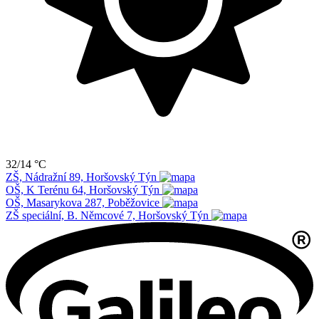
32/14 °C
ZŠ, Nádražní 89, Horšovský Týn
OŠ, K Terénu 64, Horšovský Týn
OŠ, Masarykova 287, Poběžovice
ZŠ speciální, B. Němcové 7, Horšovský Týn