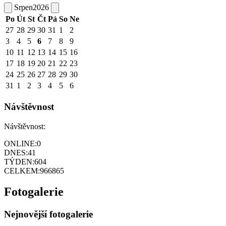
Srpen
2026
Po
Út
St
Čt
Pá
So
Ne
27
28
29
30
31
1
2
3
4
5
6
7
8
9
10
11
12
13
14
15
16
17
18
19
20
21
22
23
24
25
26
27
28
29
30
31
1
2
3
4
5
6
Návštěvnost
Návštěvnost:
ONLINE:
0
DNES:
41
TÝDEN:
604
CELKEM:
966865
Fotogalerie
Nejnovější fotogalerie