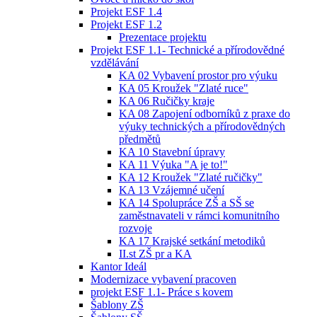
Projekt ESF 1.4
Projekt ESF 1.2
Prezentace projektu
Projekt ESF 1.1- Technické a přírodovědné
vzdělávání
KA 02 Vybavení prostor pro výuku
KA 05 Kroužek "Zlaté ruce"
KA 06 Ručičky kraje
KA 08 Zapojení odborníků z praxe do
výuky technických a přírodovědných
předmětů
KA 10 Stavební úpravy
KA 11 Výuka "A je to!"
KA 12 Kroužek "Zlaté ručičky"
KA 13 Vzájemné učení
KA 14 Spolupráce ZŠ a SŠ se
zaměstnavateli v rámci komunitního
rozvoje
KA 17 Krajské setkání metodiků
II.st ZŠ pr a KA
Kantor Ideál
Modernizace vybavení pracoven
projekt ESF 1.1- Práce s kovem
Šablony ZŠ