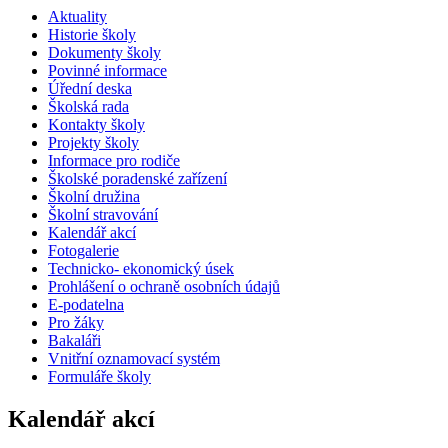
Aktuality
Historie školy
Dokumenty školy
Povinné informace
Úřední deska
Školská rada
Kontakty školy
Projekty školy
Informace pro rodiče
Školské poradenské zařízení
Školní družina
Školní stravování
Kalendář akcí
Fotogalerie
Technicko- ekonomický úsek
Prohlášení o ochraně osobních údajů
E-podatelna
Pro žáky
Bakaláři
Vnitřní oznamovací systém
Formuláře školy
Kalendář akcí