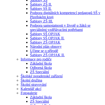
Šablony SŠ
Šablony ZŠ II.
Šablony SŠ II.
Podpora digitálních kompetencí pedagogů SŠ v
Plzeňském kraji
Šablony ZŠ III.
Podpora samostatnosti v životě u žáků se
speciálními vzdělávacími potřebami
Šablony SŠ OPJAK
Šablony SŠ OPJAK II.
Šablony ZŠ OPJAK
Národní plán obnovy
Učime se o přírodě
Šablony ZŠ OPJAK II.
Informace pro rodiče
Základní škola
Odborná škola
ZŠ Speciální
Školské poradenské zařízení
Školní družina
Školní stravování
Kalendář akcí
Fotogalerie
Základní škola
ZŠ Speciální