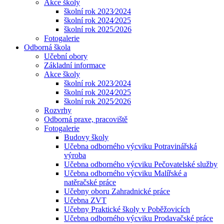
Akce školy
školní rok 2023⁄2024
školní rok 2024⁄2025
školní rok 2025/2026
Fotogalerie
Odborná škola
Učební obory
Základní informace
Akce školy
školní rok 2023⁄2024
školní rok 2024⁄2025
školní rok 2025⁄2026
Rozvrhy
Odborná praxe, pracoviště
Fotogalerie
Budovy školy
Učebna odborného výcviku Potravinářská
výroba
Učebna odborného výcviku Pečovatelské služby
Učebna odborného výcviku Malířské a
natěračské práce
Učebny oboru Zahradnické práce
Učebna ZVT
Učebny Praktické školy v Poběžovicích
Učebna odborného výcviku Prodavačské práce