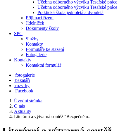
Učebna odborného výcviku Tesařské práce
Učebna odborného výcviku Tesařské práce
Praktická škola jednoletá a dvouletá
Přijímací řízení
Jídelníček
Dokumenty školy
SPC
Služby
Kontakty
Formuláře ke stažení
Fotogalerie
Kontakty
Kontaktní formulář
fotogalerie
bakaláři
rozvrhy
Facebook
Úvodní stránka
O nás
Aktuality
Literární a výtvarná soutěž "Bezpečně u...
Literární a výtvarná soutěž