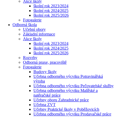
Akce školy
školní rok 2023⁄2024
školní rok 2024⁄2025
školní rok 2025/2026
Fotogalerie
Odborná škola
Učební obory
Základní informace
Akce školy
školní rok 2023⁄2024
školní rok 2024⁄2025
školní rok 2025⁄2026
Rozvrhy
Odborná praxe, pracoviště
Fotogalerie
Budovy školy
Učebna odborného výcviku Potravinářská
výroba
Učebna odborného výcviku Pečovatelské služby
Učebna odborného výcviku Malířské a
natěračské práce
Učebny oboru Zahradnické práce
Učebna ZVT
Učebny Praktické školy v Poběžovicích
Učebna odborného výcviku Prodavačské práce