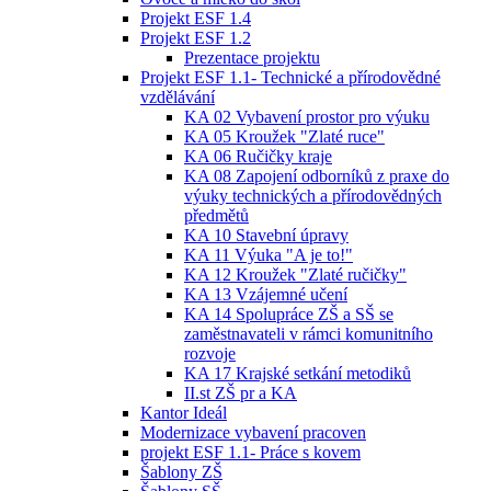
Projekt ESF 1.4
Projekt ESF 1.2
Prezentace projektu
Projekt ESF 1.1- Technické a přírodovědné
vzdělávání
KA 02 Vybavení prostor pro výuku
KA 05 Kroužek "Zlaté ruce"
KA 06 Ručičky kraje
KA 08 Zapojení odborníků z praxe do
výuky technických a přírodovědných
předmětů
KA 10 Stavební úpravy
KA 11 Výuka "A je to!"
KA 12 Kroužek "Zlaté ručičky"
KA 13 Vzájemné učení
KA 14 Spolupráce ZŠ a SŠ se
zaměstnavateli v rámci komunitního
rozvoje
KA 17 Krajské setkání metodiků
II.st ZŠ pr a KA
Kantor Ideál
Modernizace vybavení pracoven
projekt ESF 1.1- Práce s kovem
Šablony ZŠ