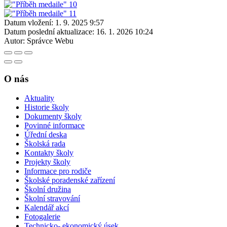
Datum vložení:
1. 9. 2025 9:57
Datum poslední aktualizace:
16. 1. 2026 10:24
Autor:
Správce Webu
O nás
Aktuality
Historie školy
Dokumenty školy
Povinné informace
Úřední deska
Školská rada
Kontakty školy
Projekty školy
Informace pro rodiče
Školské poradenské zařízení
Školní družina
Školní stravování
Kalendář akcí
Fotogalerie
Technicko- ekonomický úsek