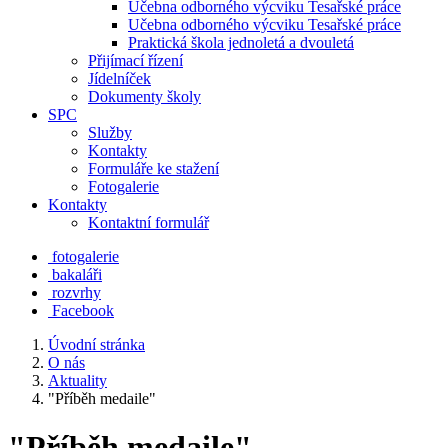
Učebna odborného výcviku Tesařské práce
Učebna odborného výcviku Tesařské práce
Praktická škola jednoletá a dvouletá
Přijímací řízení
Jídelníček
Dokumenty školy
SPC
Služby
Kontakty
Formuláře ke stažení
Fotogalerie
Kontakty
Kontaktní formulář
fotogalerie
bakaláři
rozvrhy
Facebook
Úvodní stránka
O nás
Aktuality
"Příběh medaile"
"Příběh medaile"