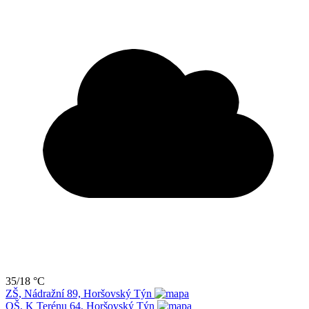
35/18 °C
ZŠ, Nádražní 89, Horšovský Týn
OŠ, K Terénu 64, Horšovský Týn