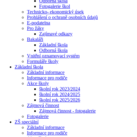
Odborná škola
Fotogalerie škol
Technicko- ekonomický úsek
Prohlášení o ochraně osobních údajů
E-podatelna
Pro žáky
Zajímavé odkazy
Bakaláři
Základní škola
Odborná škola
Vnitřní oznamovací systém
Formuláře školy
Základní škola
Základní informace
Informace pro rodiče
Akce školy
školní rok 2023⁄2024
školní rok 2024⁄2025
školní rok 2025⁄2026
Zájmová činnost
Zájmová činnost - fotogalerie
Fotogalerie
ZŠ speciální
Základní informace
Informace pro rodiče