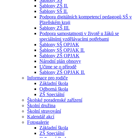
Šablony SŠ
Šablony ZŠ II.
Šablony SŠ II.
Podpora digitálních kompetencí pedagogů SŠ v
Plzeňském kraji
Šablony ZŠ III.
Podpora samostatnosti v životě u žáků se
speciálními vzdělávacími potřebami
Šablony SŠ OPJAK
Šablony SŠ OPJAK II.
Šablony ZŠ OPJAK
Národní plán obnovy
Učime se o přírodě
Šablony ZŠ OPJAK II.
Informace pro rodiče
Základní škola
Odborná škola
ZŠ Speciální
Školské poradenské zařízení
Školní družina
Školní stravování
Kalendář akcí
Fotogalerie
Základní škola
ZŠ Speciální