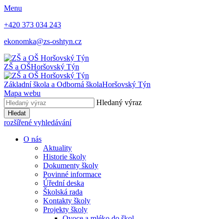
Menu
+420 373 034 243
ekonomka@zs-oshtyn.cz
ZŠ a OŠ
Horšovský Týn
Základní škola a Odborná škola
Horšovský Týn
Mapa webu
Hledaný výraz
Hledat
rozšířené vyhledávání
O nás
Aktuality
Historie školy
Dokumenty školy
Povinné informace
Úřední deska
Školská rada
Kontakty školy
Projekty školy
Ovoce a mléko do škol