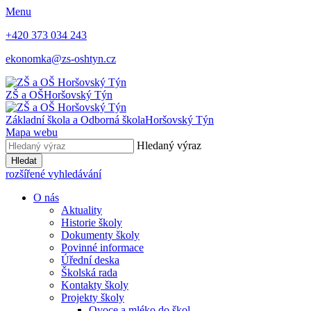
Menu
+420 373 034 243
ekonomka@zs-oshtyn.cz
ZŠ a OŠ
Horšovský Týn
Základní škola a Odborná škola
Horšovský Týn
Mapa webu
Hledaný výraz
Hledat
rozšířené vyhledávání
O nás
Aktuality
Historie školy
Dokumenty školy
Povinné informace
Úřední deska
Školská rada
Kontakty školy
Projekty školy
Ovoce a mléko do škol