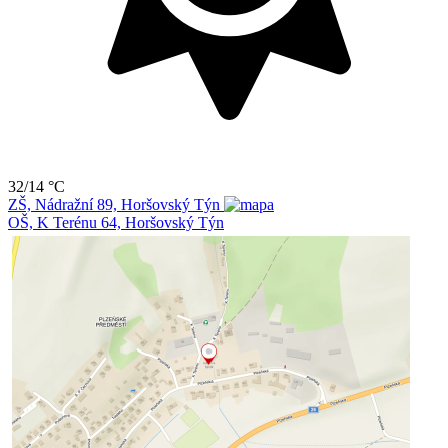
32/14 °C
ZŠ, Nádražní 89, Horšovský Týn
OŠ, K Terénu 64, Horšovský Týn