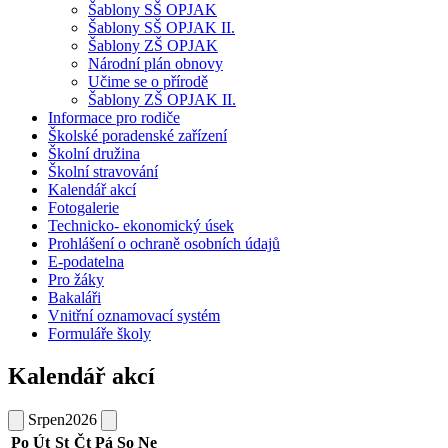
Šablony SŠ OPJAK
Šablony SŠ OPJAK II.
Šablony ZŠ OPJAK
Národní plán obnovy
Učime se o přírodě
Šablony ZŠ OPJAK II.
Informace pro rodiče
Školské poradenské zařízení
Školní družina
Školní stravování
Kalendář akcí
Fotogalerie
Technicko- ekonomický úsek
Prohlášení o ochraně osobních údajů
E-podatelna
Pro žáky
Bakaláři
Vnitřní oznamovací systém
Formuláře školy
Kalendář akcí
Srpen
2026
Po
Út
St
Čt
Pá
So
Ne