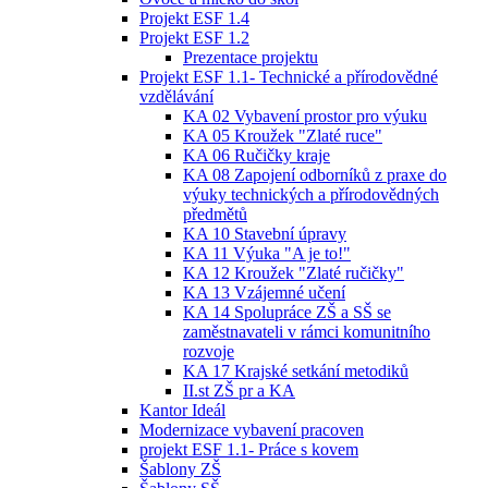
Projekt ESF 1.4
Projekt ESF 1.2
Prezentace projektu
Projekt ESF 1.1- Technické a přírodovědné
vzdělávání
KA 02 Vybavení prostor pro výuku
KA 05 Kroužek "Zlaté ruce"
KA 06 Ručičky kraje
KA 08 Zapojení odborníků z praxe do
výuky technických a přírodovědných
předmětů
KA 10 Stavební úpravy
KA 11 Výuka "A je to!"
KA 12 Kroužek "Zlaté ručičky"
KA 13 Vzájemné učení
KA 14 Spolupráce ZŠ a SŠ se
zaměstnavateli v rámci komunitního
rozvoje
KA 17 Krajské setkání metodiků
II.st ZŠ pr a KA
Kantor Ideál
Modernizace vybavení pracoven
projekt ESF 1.1- Práce s kovem
Šablony ZŠ