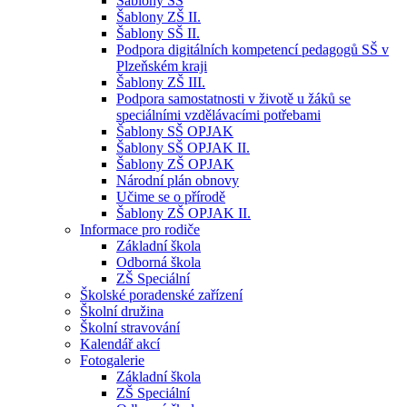
Šablony SŠ
Šablony ZŠ II.
Šablony SŠ II.
Podpora digitálních kompetencí pedagogů SŠ v
Plzeňském kraji
Šablony ZŠ III.
Podpora samostatnosti v životě u žáků se
speciálními vzdělávacími potřebami
Šablony SŠ OPJAK
Šablony SŠ OPJAK II.
Šablony ZŠ OPJAK
Národní plán obnovy
Učime se o přírodě
Šablony ZŠ OPJAK II.
Informace pro rodiče
Základní škola
Odborná škola
ZŠ Speciální
Školské poradenské zařízení
Školní družina
Školní stravování
Kalendář akcí
Fotogalerie
Základní škola
ZŠ Speciální