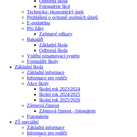
Odborná škola
Fotogalerie škol
Technicko- ekonomický úsek
Prohlášení o ochraně osobních údajů
E-podatelna
Pro žáky
Zajímavé odkazy
Bakaláři
Základní škola
Odborná škola
Vnitřní oznamovací systém
Formuláře školy
Základní škola
Základní informace
Informace pro rodiče
Akce školy
školní rok 2023⁄2024
školní rok 2024⁄2025
školní rok 2025⁄2026
Zájmová činnost
Zájmová činnost - fotogalerie
Fotogalerie
ZŠ speciální
Základní informace
Informace pro rodiče