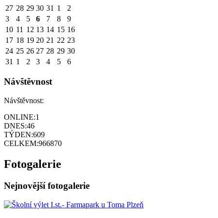
27
28
29
30
31
1
2
3
4
5
6
7
8
9
10
11
12
13
14
15
16
17
18
19
20
21
22
23
24
25
26
27
28
29
30
31
1
2
3
4
5
6
Návštěvnost
Návštěvnost:
ONLINE:
1
DNES:
46
TÝDEN:
609
CELKEM:
966870
Fotogalerie
Nejnovější fotogalerie