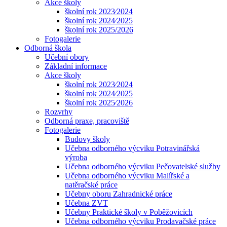
Akce školy
školní rok 2023⁄2024
školní rok 2024⁄2025
školní rok 2025/2026
Fotogalerie
Odborná škola
Učební obory
Základní informace
Akce školy
školní rok 2023⁄2024
školní rok 2024⁄2025
školní rok 2025⁄2026
Rozvrhy
Odborná praxe, pracoviště
Fotogalerie
Budovy školy
Učebna odborného výcviku Potravinářská
výroba
Učebna odborného výcviku Pečovatelské služby
Učebna odborného výcviku Malířské a
natěračské práce
Učebny oboru Zahradnické práce
Učebna ZVT
Učebny Praktické školy v Poběžovicích
Učebna odborného výcviku Prodavačské práce