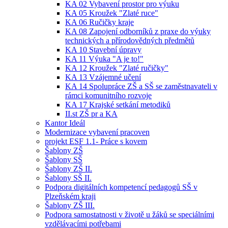
KA 02 Vybavení prostor pro výuku
KA 05 Kroužek "Zlaté ruce"
KA 06 Ručičky kraje
KA 08 Zapojení odborníků z praxe do výuky
technických a přírodovědných předmětů
KA 10 Stavební úpravy
KA 11 Výuka "A je to!"
KA 12 Kroužek "Zlaté ručičky"
KA 13 Vzájemné učení
KA 14 Spolupráce ZŠ a SŠ se zaměstnavateli v
rámci komunitního rozvoje
KA 17 Krajské setkání metodiků
II.st ZŠ pr a KA
Kantor Ideál
Modernizace vybavení pracoven
projekt ESF 1.1- Práce s kovem
Šablony ZŠ
Šablony SŠ
Šablony ZŠ II.
Šablony SŠ II.
Podpora digitálních kompetencí pedagogů SŠ v
Plzeňském kraji
Šablony ZŠ III.
Podpora samostatnosti v životě u žáků se speciálními
vzdělávacími potřebami