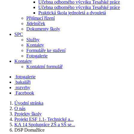
Učebna odborného výcviku Tesařské práce
Učebna odborného výcviku Tesařské práce
Praktická škola jednoletá a dvouletá
Přijímací řízení
Jídelníček
Dokumenty školy
SPC
Služby
Kontakty
Formuláře ke stažení
Fotogalerie
Kontakty
Kontaktní formulář
fotogalerie
bakaláři
rozvrhy
Facebook
Úvodní stránka
O nás
Projekty školy
Projekt ESF 1.1- Technické a...
KA 14 Spolupráce ZŠ a SŠ se...
DSP Domažlice