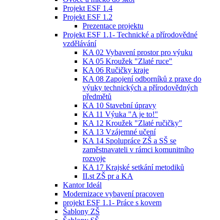
Projekt ESF 1.4
Projekt ESF 1.2
Prezentace projektu
Projekt ESF 1.1- Technické a přírodovědné
vzdělávání
KA 02 Vybavení prostor pro výuku
KA 05 Kroužek "Zlaté ruce"
KA 06 Ručičky kraje
KA 08 Zapojení odborníků z praxe do
výuky technických a přírodovědných
předmětů
KA 10 Stavební úpravy
KA 11 Výuka "A je to!"
KA 12 Kroužek "Zlaté ručičky"
KA 13 Vzájemné učení
KA 14 Spolupráce ZŠ a SŠ se
zaměstnavateli v rámci komunitního
rozvoje
KA 17 Krajské setkání metodiků
II.st ZŠ pr a KA
Kantor Ideál
Modernizace vybavení pracoven
projekt ESF 1.1- Práce s kovem
Šablony ZŠ