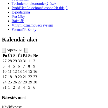
Technicko- ekonomický úsek
Prohlášení o ochraně osobních údajů
E-podatelna
Pro žáky
Bakaláři
Vnitřní oznamovací systém
Formuláře školy
Kalendář akcí
Srpen
2026
Po
Út
St
Čt
Pá
So
Ne
27
28
29
30
31
1
2
3
4
5
6
7
8
9
10
11
12
13
14
15
16
17
18
19
20
21
22
23
24
25
26
27
28
29
30
31
1
2
3
4
5
6
Návštěvnost
Návštěvnost: