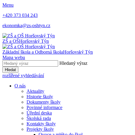
Menu
+420 373 034 243
ekonomka@zs-oshtyn.cz
ZŠ a OŠ
Horšovský Týn
Základní škola a Odborná škola
Horšovský Týn
Mapa webu
Hledaný výraz
Hledat
rozšířené vyhledávání
O nás
Aktuality
Historie školy
Dokumenty školy
Povinné informace
Úřední deska
Školská rada
Kontakty školy
Projekty školy
Ovoce a mléko do škol