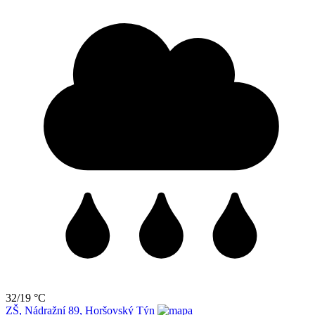
32/19 °C
ZŠ, Nádražní 89, Horšovský Týn