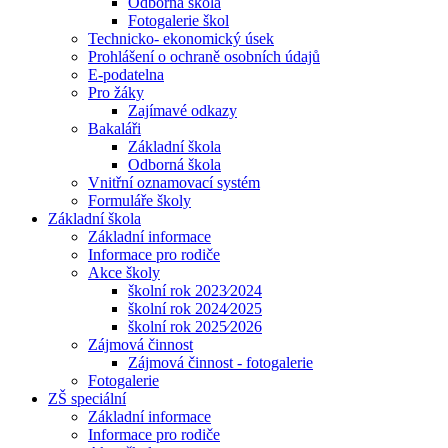
Odborná škola
Fotogalerie škol
Technicko- ekonomický úsek
Prohlášení o ochraně osobních údajů
E-podatelna
Pro žáky
Zajímavé odkazy
Bakaláři
Základní škola
Odborná škola
Vnitřní oznamovací systém
Formuláře školy
Základní škola
Základní informace
Informace pro rodiče
Akce školy
školní rok 2023⁄2024
školní rok 2024⁄2025
školní rok 2025⁄2026
Zájmová činnost
Zájmová činnost - fotogalerie
Fotogalerie
ZŠ speciální
Základní informace
Informace pro rodiče