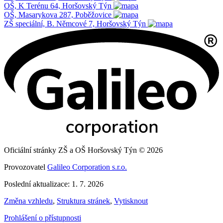
OŠ, K Terénu 64, Horšovský Týn
OŠ, Masarykova 287, Poběžovice
ZŠ speciální, B. Němcové 7, Horšovský Týn
Oficiální stránky ZŠ a OŠ Horšovský Týn © 2026
Provozovatel
Galileo Corporation s.r.o.
Poslední aktualizace: 1. 7. 2026
Změna vzhledu
,
Struktura stránek
,
Vytisknout
Prohlášení o přístupnosti