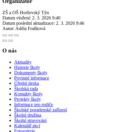
Organizátor
ZŠ a OŠ Horšovský Týn
Datum vložení:
2. 3. 2026 9:40
Datum poslední aktualizace:
2. 3. 2026 9:46
Autor:
Adéla Fraňková
O nás
Aktuality
Historie školy
Dokumenty školy
Povinné informace
Úřední deska
Školská rada
Kontakty školy
Projekty školy
Informace pro rodiče
Školské poradenské zařízení
Školní družina
Školní stravování
Kalendář akcí
Fotogalerie