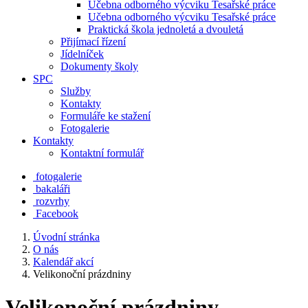
Učebna odborného výcviku Tesařské práce
Učebna odborného výcviku Tesařské práce
Praktická škola jednoletá a dvouletá
Přijímací řízení
Jídelníček
Dokumenty školy
SPC
Služby
Kontakty
Formuláře ke stažení
Fotogalerie
Kontakty
Kontaktní formulář
fotogalerie
bakaláři
rozvrhy
Facebook
Úvodní stránka
O nás
Kalendář akcí
Velikonoční prázdniny
Velikonoční prázdniny