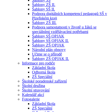
Šablony SŠ
Šablony ZŠ II.
Šablony SŠ II.
Podpora digitálních kompetencí pedagogů SŠ v
Plzeňském kraji
Šablony ZŠ III.
Podpora samostatnosti v životě u žáků se
speciálními vzdělávacími potřebami
Šablony SŠ OPJAK
Šablony SŠ OPJAK II.
Šablony ZŠ OPJAK
Národní plán obnovy
Učime se o přírodě
Šablony ZŠ OPJAK II.
Informace pro rodiče
Základní škola
Odborná škola
ZŠ Speciální
Školské poradenské zařízení
Školní družina
Školní stravování
Kalendář akcí
Fotogalerie
Základní škola
ZŠ Speciální