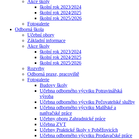
Akce školy
školní rok 2023⁄2024
školní rok 2024⁄2025
školní rok 2025/2026
Fotogalerie
Odborná škola
Učební obory
Základní informace
Akce školy
školní rok 2023⁄2024
školní rok 2024⁄2025
školní rok 2025⁄2026
Rozvrhy
Odborná praxe, pracoviště
Fotogalerie
Budovy školy
Učebna odborného výcviku Potravinářská
výroba
Učebna odborného výcviku Pečovatelské služby
Učebna odborného výcviku Malířské a
natěračské práce
Učebny oboru Zahradnické práce
Učebna ZVT
Učebny Praktické školy v Poběžovicích
Učebna odborného výcviku Prodavačské práce